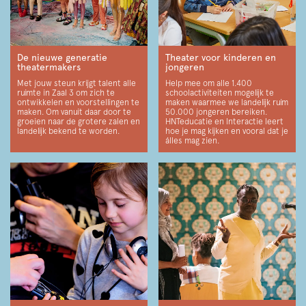
De nieuwe generatie
Theater voor kinderen en
theatermakers
jongeren
Met jouw steun krijgt talent alle
Help mee om alle 1.400
ruimte in Zaal 3 om zich te
schoolactiviteiten mogelijk te
ontwikkelen en voorstellingen te
maken waarmee we landelijk ruim
maken. Om vanuit daar door te
50.000 jongeren bereiken.
groeien naar de grotere zalen en
HNTeducatie en Interactie leert
landelijk bekend te worden.
hoe je mag kijken en vooral dat je
álles mag zien.