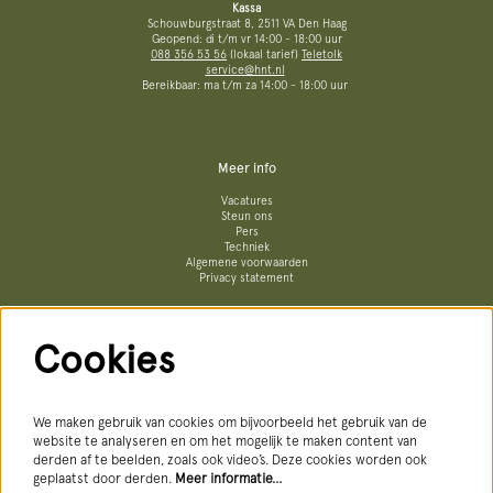
Kassa
Schouwburgstraat 8, 2511 VA Den Haag
Geopend: di t/m vr 14:00 - 18:00 uur
088 356 53 56
(lokaal tarief)
Teletolk
service@hnt.nl
Bereikbaar: ma t/m za 14:00 - 18:00 uur
Meer info
Vacatures
Steun ons
Pers
Techniek
Algemene voorwaarden
Privacy statement
Cookies
Volg ons
We maken gebruik van cookies om bijvoorbeeld het gebruik van de
website te analyseren en om het mogelijk te maken content van
derden af te beelden, zoals ook video’s. Deze cookies worden ook
geplaatst door derden.
Meer informatie…