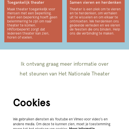
Toegankelijk theater
Samen vieren en herdenken
Maak theater toegankelijk voor
Theater is een plek om te vieren
mensen met een beperking.
en te herdenken, om verhalen
Want een beperking hoeft geen
uit te wisselen en om elkaar te
belemmering te zijn om naar
ontmoeten. We herdenken ons
theater te komen.
gedeelde verleden en we vieren
HNTonbeperkt zorgt dat
de feesten die ons binden. Help
iedereen theater kan zien,
ons die verbinding te maken.
horen of voelen.
Ik ontvang graag meer informatie over
het steunen van Het Nationale Theater
Cookies
We gebruiken diensten als Youtube en Vimeo voor video's en
andere media. Om deze te kunnen zien, moet je toestemming
geven tot het plaatsen van cookies.
Meer informatie…