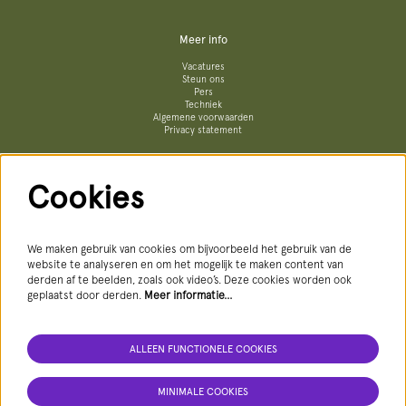
Meer info
Vacatures
Steun ons
Pers
Techniek
Algemene voorwaarden
Privacy statement
Cookies
Volg ons
We maken gebruik van cookies om bijvoorbeeld het gebruik van de
website te analyseren en om het mogelijk te maken content van
derden af te beelden, zoals ook video’s. Deze cookies worden ook
geplaatst door derden.
Meer informatie…
ALLEEN FUNCTIONELE COOKIES
AANMELDEN NIEUWSBRIEF
MINIMALE COOKIES