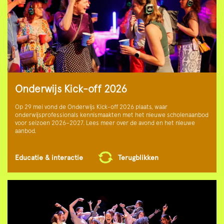
Onderwijs Kick-off 2026
Op 29 mei vond de Onderwijs Kick-off 2026 plaats, waar
onderwijsprofessionals kennismaakten met het nieuwe scholenaanbod
voor seizoen 2026–2027. Lees meer over de avond en het nieuwe
aanbod.
Educatie & interactie
Terugblikken