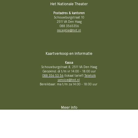
Het Nationale Theater
Postadres & kantoren
Schouwburgstraat 10
2511 VA Den Haag
088 3565356
receptie@hnt.nl
Kaartverkoop en informatie
Kassa
Schouwburgstraat 8, 2511 VA Den Haag
Geopend: di t/m vr 14:00 - 18:00 uur
088 356 53 56
(lokaal tarief)
Teletolk
service@hnt.nl
Bereikbaar: ma t/m za 14:00 - 18:00 uur
Meer info
Vacatures
Steun ons
Pers
Techniek
Algemene voorwaarden