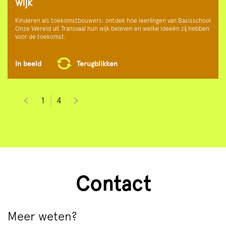
wijk
Kinderen als toekomstbouwers: ontdek hoe leerlingen van Basisschool
Onze Wereld uit Transvaal hun wijk beleven en welke ideeën zij hebben
voor de toekomst.
In beeld
Terugblikken
Inzoomen
1
4
Contact
Meer weten?