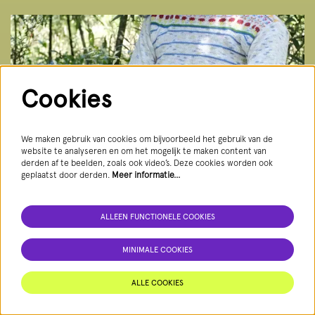
Cookies
We maken gebruik van cookies om bijvoorbeeld het gebruik van de
website te analyseren en om het mogelijk te maken content van
derden af te beelden, zoals ook video’s. Deze cookies worden ook
geplaatst door derden.
Meer informatie…
DO 26 NOV
- MEERDERE TIJDSTIPPEN
ALLEEN FUNCTIONELE COOKIES
Moving Narrative
Amber Docters van Leeuwen
MINIMALE COOKIES
Wat gebeurt er met een familieband wanneer éen
generatie eruit is weggerukt?
ALLE COOKIES
ZAAL 3, DEN HAAG
De Constant Rebecqueplein 20-A