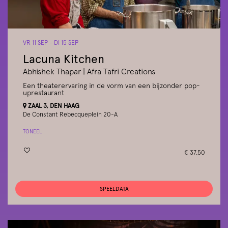
VR 11 SEP
-
DI 15 SEP
Lacuna Kitchen
Abhishek Thapar | Afra Tafri Creations
Een theaterervaring in de vorm van een bijzonder pop-
uprestaurant
ZAAL 3, DEN HAAG
De Constant Rebecqueplein 20-A
TONEEL
€ 37,50
SPEELDATA