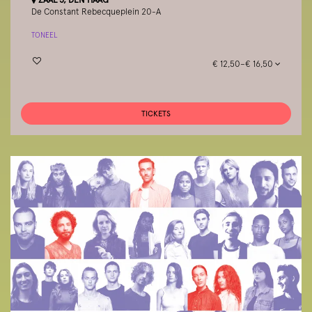
De Constant Rebecqueplein 20-A
TONEEL
€ 12,50–€ 16,50
TICKETS