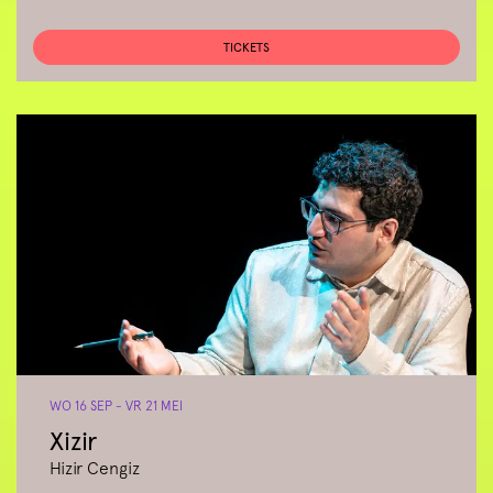
TICKETS
WO 16 SEP
-
VR 21 MEI
Xizir
Hizir Cengiz