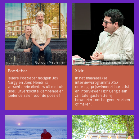
Gordon Meuleman
De Schaapjesfabriek
Poeziebar
Xizir
Iedere Poeziebar nodigen Jos
In het maandelijkse
Nargy en Joep Hendrikx
interviewprogramma
Xizir
verschillende dichters uit met als
ontvangt prijswinnend journalist
doel: uitverkochte, dampende en
en interviewer Hizir Cengiz aan
joelende zalen voor de poëzie!
zijn tafel gasten die hij
bewondert om hetgeen ze doen
of maken.