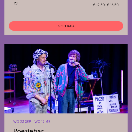
€ 12,50–€ 16,50
SPEELDATA
WO 23 SEP
-
WO 19 MEI
Poeziebar