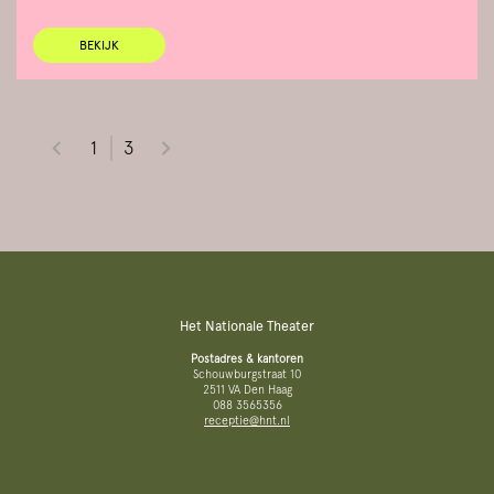
BEKIJK
1
3
Het Nationale Theater
Postadres & kantoren
Schouwburgstraat 10
2511 VA Den Haag
088 3565356
receptie@hnt.nl