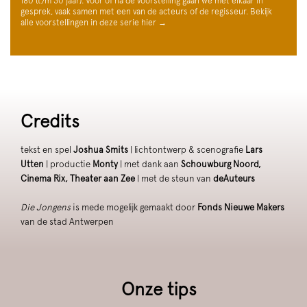
180 (t/m 30 jaar). Voor of na de voorstelling gaan we met elkaar in
gesprek, vaak samen met een van de acteurs of de regisseur. Bekijk
alle voorstellingen in deze serie hier →
Credits
tekst en spel
Joshua Smits
| lichtontwerp & scenografie
Lars
Utten
| productie
Monty
| met dank aan
Schouwburg Noord,
Cinema Rix, Theater aan Zee
| met de steun van
deAuteurs
Die Jongens
is mede mogelijk gemaakt door
Fonds Nieuwe Makers
van de stad Antwerpen
Onze tips