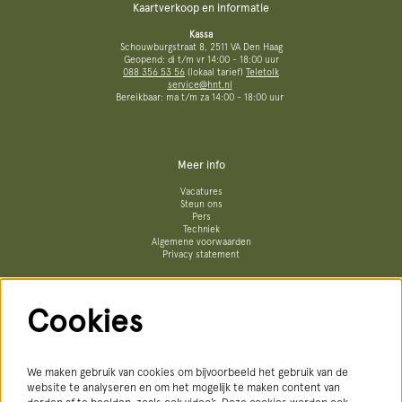
Kaartverkoop en informatie
Kassa
Schouwburgstraat 8, 2511 VA Den Haag
Geopend: di t/m vr 14:00 - 18:00 uur
088 356 53 56
(lokaal tarief)
Teletolk
service@hnt.nl
Bereikbaar: ma t/m za 14:00 - 18:00 uur
Meer info
Vacatures
Steun ons
Pers
Techniek
Algemene voorwaarden
Privacy statement
Cookies
Volg ons
We maken gebruik van cookies om bijvoorbeeld het gebruik van de
website te analyseren en om het mogelijk te maken content van