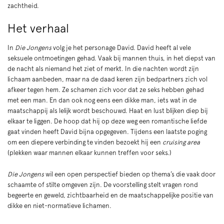
zachtheid.
Het verhaal
In
Die Jongens
volg je het personage David. David heeft al vele
seksuele ontmoetingen gehad. Vaak bij mannen thuis, in het diepst van
de nacht als niemand het ziet of merkt. In die nachten wordt zijn
lichaam aanbeden, maar na de daad keren zijn bedpartners zich vol
afkeer tegen hem. Ze schamen zich voor dat ze seks hebben gehad
met een man. En dan ook nog eens een dikke man, iets wat in de
maatschappij als lelijk wordt beschouwd. Haat en lust blijken diep bij
elkaar te liggen. De hoop dat hij op deze weg een romantische liefde
gaat vinden heeft David bijna opgegeven. Tijdens een laatste poging
om een diepere verbinding te vinden bezoekt hij een
cruising area
(plekken waar mannen elkaar kunnen treffen voor seks.)
Die Jongens
wil een open perspectief bieden op thema’s die vaak door
schaamte of stilte omgeven zijn. De voorstelling stelt vragen rond
begeerte en geweld, zichtbaarheid en de maatschappelijke positie van
dikke en niet-normatieve lichamen.