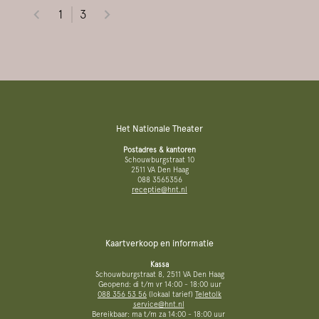
1
3
Het Nationale Theater
Postadres & kantoren
Schouwburgstraat 10
2511 VA Den Haag
088 3565356
receptie@hnt.nl
Kaartverkoop en informatie
Kassa
Schouwburgstraat 8, 2511 VA Den Haag
Geopend: di t/m vr 14:00 - 18:00 uur
088 356 53 56
(lokaal tarief)
Teletolk
service@hnt.nl
Bereikbaar: ma t/m za 14:00 - 18:00 uur