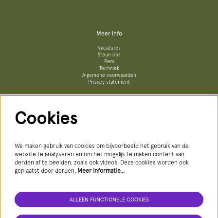
Meer info
Vacatures
Steun ons
Pers
Techniek
Algemene voorwaarden
Privacy statement
Cookies
Volg ons
We maken gebruik van cookies om bijvoorbeeld het gebruik van de
website te analyseren en om het mogelijk te maken content van
derden af te beelden, zoals ook video’s. Deze cookies worden ook
geplaatst door derden.
Meer informatie…
ALLEEN FUNCTIONELE COOKIES
AANMELDEN NIEUWSBRIEF