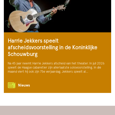
Harrie Jekkers speelt
afscheidsvoorstelling in de Koninklijke
Schouwburg
Na 45 jaar neemt Harrie Jekkers afscheid van het theater. In juli 2026
speelt de Haagse cabaretier zijn allerlaatste solovoorstelling. In die
maand viert hij ook zijn 75e verjaardag. Jekkers speelt al…
Nieuws