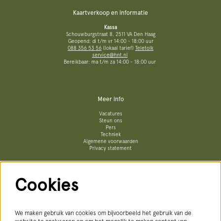
Kaartverkoop en informatie
Kassa
Schouwburgstraat 8, 2511 VA Den Haag
Geopend: di t/m vr 14:00 - 18:00 uur
088 356 53 56
(lokaal tarief)
Teletolk
service@hnt.nl
Bereikbaar: ma t/m za 14:00 - 18:00 uur
Meer info
Vacatures
Steun ons
Pers
Techniek
Algemene voorwaarden
Privacy statement
Cookies
Volg ons
We maken gebruik van cookies om bijvoorbeeld het gebruik van de