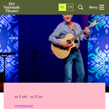
NL
EN
Menu
zo 5 okt
-
zo 12 jul
UITVERKOCHT