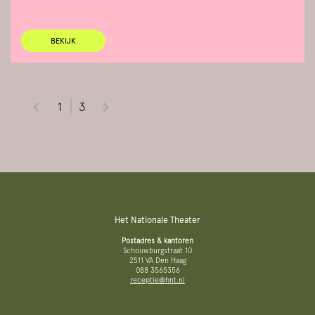
BEKIJK
1
3
Het Nationale Theater
Postadres & kantoren
Schouwburgstraat 10
2511 VA Den Haag
088 3565356
receptie@hnt.nl