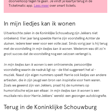
doorverkoop tegen te gaan. Je vindt je kaartje terug in de
Ticketmatic app.
Lees meer
over smart tickets.
In mijn liedjes kan ik wonen
Uitverkochte zalen in de Koninklijke Schouwburg zijn Jekkers niet
onbekend. Vier jaar lang speelde Harrie zijn voorstelling
Achter de
duinen
, iedere keer weer voor een volle zaal. Sinds vorig jaar is hij terug
met de voorstelling
In mijn liedjes kan ik wonen
. Wederom was dit zo'n
groot succes dat de voorstelling nog een seizoen verlengd is.
In mijn liedjes kan ik wonen
is een ontroerende, persoonlijke
voorstelling waarin de nadruk ligt op - de titel suggereert het al -
muziek. Naast zijn eigen nummers speelt Harrie ook liedjes van andere
artiesten, die in zijn jeugd een bron van inspiratie voor hem waren.
Zoals we gewend zijn van Jekkers, praat hij de nummers op
humoristische wijze aan elkaar.
In mijn liedjes kan ik wonen
is een
Inzoomen
muzikale reis door Harrie Jekkers’ wereld: een gezongen autobiografie.
Terug in de Koninklijke Schouwburg