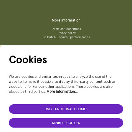
More information
Terms and conditions
Privacy policy
No Dutch Required performances
Cookies
Follow us
We use cookies and similar techniques to analyze the use of the
website, to make it possible to display third-party content such as
videos, and for various other applications. These cookies are also
Newsletter
placed by third parties.
More information…
ONLY FUNCTIONAL COOKIES
SIGN UP NEWSLETTER
MINIMAL COOKIES
This site is protected by reCAPTCHA, data processing occurs in accordance with the
Cloud Data Processing Addendum
of Google.