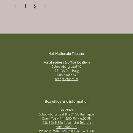
1
3
Het Nationale Theater
Postal address & office locations
Schouwburgstraat 10
2511 VA Den Haag
088 3565356
receptie@hnt.nl
Box office and information
Box office
Schouwburgstraat 8, 2511 VA The Hague
Open: Tue – Fri, 2:00 PM – 6:00 PM
088 356 5 356
(local rate)
Teletolk
service@hnt.nl
Available: Mon – Sat, 2:00 PM – 6:00 PM