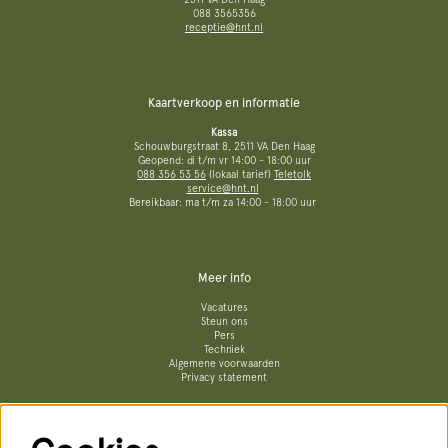
088 3565356
receptie@hnt.nl
Kaartverkoop en informatie
Kassa
Schouwburgstraat 8, 2511 VA Den Haag
Geopend: di t/m vr 14:00 - 18:00 uur
088 356 53 56
(lokaal tarief)
Teletolk
service@hnt.nl
Bereikbaar: ma t/m za 14:00 - 18:00 uur
Meer info
Vacatures
Steun ons
Pers
Techniek
Algemene voorwaarden
Privacy statement