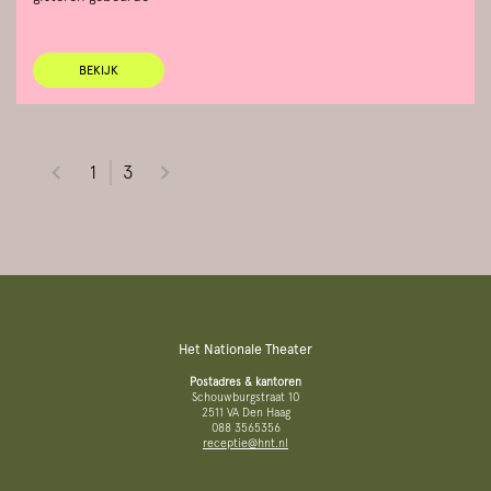
BEKIJK
1
3
Het Nationale Theater
Postadres & kantoren
Schouwburgstraat 10
2511 VA Den Haag
088 3565356
receptie@hnt.nl