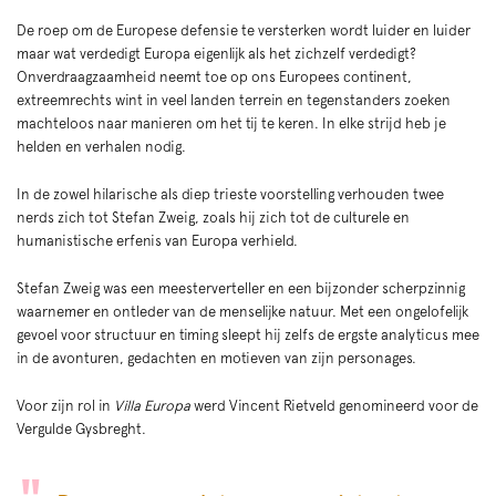
De roep om de Europese defensie te versterken wordt luider en luider
maar wat verdedigt Europa eigenlijk als het zichzelf verdedigt?
Onverdraagzaamheid neemt toe op ons Europees continent,
extreemrechts wint in veel landen terrein en tegenstanders zoeken
machteloos naar manieren om het tij te keren. In elke strijd heb je
helden en verhalen nodig.
In de zowel hilarische als diep trieste voorstelling verhouden twee
nerds zich tot Stefan Zweig, zoals hij zich tot de culturele en
humanistische erfenis van Europa verhield.
Stefan Zweig was een meesterverteller en een bijzonder scherpzinnig
waarnemer en ontleder van de menselijke natuur. Met een ongelofelijk
gevoel voor structuur en timing sleept hij zelfs de ergste analyticus mee
in de avonturen, gedachten en motieven van zijn personages.
Voor zijn rol in
Villa Europa
werd Vincent Rietveld genomineerd voor de
Vergulde Gysbreght.