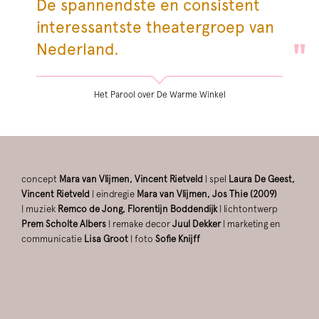
De spannendste en consistent
interessantste theatergroep van
Nederland.
Het Parool over De Warme Winkel
concept
Mara van Vlijmen, Vincent Rietveld
| spel
Laura De Geest,
Vincent Rietveld
| eindregie
Mara van Vlijmen, Jos Thie (2009)
| muziek
Remco de Jong, Florentijn Boddendijk
| lichtontwerp
Prem Scholte Albers
| remake decor
Juul Dekker
| marketing en
communicatie
Lisa Groot
| foto
Sofie Knijff