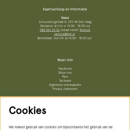
Kaartverkoop en informatie
Kassa
Schouwburgstraat 8, 2511 VA Den Haag
Geopend: di t/m vr 14:00 - 18:00 uur
088 356 53 56
(lokaal tarief)
Teletolk
service@hnt.nl
Bereikbaar: ma t/m za 14:00 - 18:00 uur
Meer info
Vacatures
Steun ons
Pers
Techniek
Algemene voorwaarden
Privacy statement
Cookies
Volg ons
We maken gebruik van cookies om bijvoorbeeld het gebruik van de