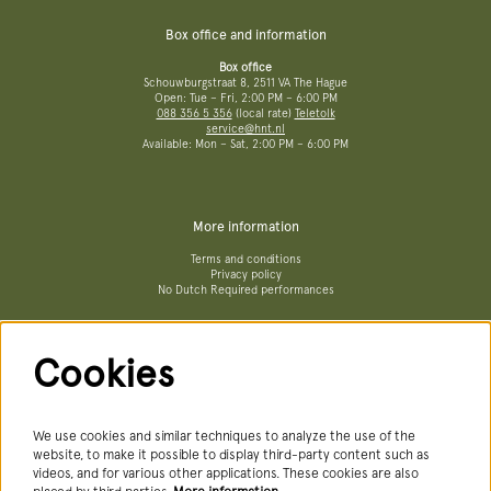
Box office and information
Box office
Schouwburgstraat 8, 2511 VA The Hague
Open: Tue – Fri, 2:00 PM – 6:00 PM
088 356 5 356
(local rate)
Teletolk
service@hnt.nl
Available: Mon – Sat, 2:00 PM – 6:00 PM
More information
Terms and conditions
Privacy policy
No Dutch Required performances
Cookies
Follow us
We use cookies and similar techniques to analyze the use of the
website, to make it possible to display third-party content such as
videos, and for various other applications. These cookies are also
Newsletter