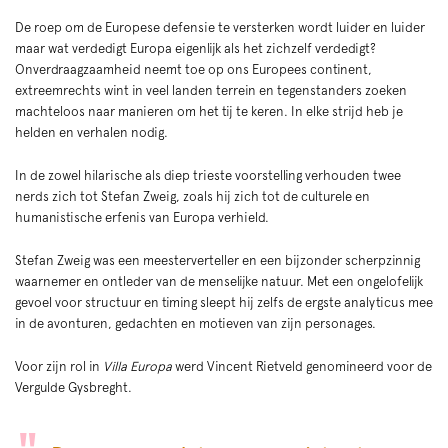
De roep om de Europese defensie te versterken wordt luider en luider
maar wat verdedigt Europa eigenlijk als het zichzelf verdedigt?
Onverdraagzaamheid neemt toe op ons Europees continent,
extreemrechts wint in veel landen terrein en tegenstanders zoeken
machteloos naar manieren om het tij te keren. In elke strijd heb je
helden en verhalen nodig.
In de zowel hilarische als diep trieste voorstelling verhouden twee
nerds zich tot Stefan Zweig, zoals hij zich tot de culturele en
humanistische erfenis van Europa verhield.
Stefan Zweig was een meesterverteller en een bijzonder scherpzinnig
waarnemer en ontleder van de menselijke natuur. Met een ongelofelijk
gevoel voor structuur en timing sleept hij zelfs de ergste analyticus mee
in de avonturen, gedachten en motieven van zijn personages.
Voor zijn rol in
Villa Europa
werd Vincent Rietveld genomineerd voor de
Vergulde Gysbreght.