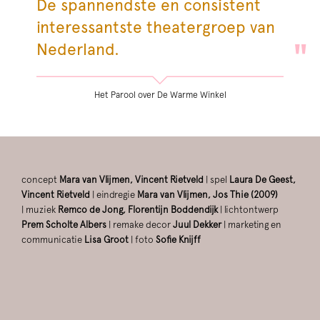
De spannendste en consistent
interessantste theatergroep van
Nederland.
Het Parool over De Warme Winkel
concept
Mara van Vlijmen, Vincent Rietveld
| spel
Laura De Geest,
Vincent Rietveld
| eindregie
Mara van Vlijmen, Jos Thie (2009)
| muziek
Remco de Jong, Florentijn Boddendijk
| lichtontwerp
Prem Scholte Albers
| remake decor
Juul Dekker
| marketing en
communicatie
Lisa Groot
| foto
Sofie Knijff