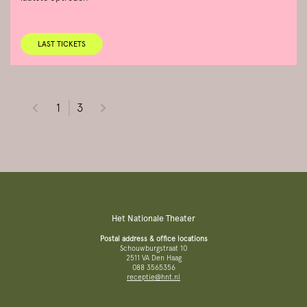
LAST TICKETS
1
3
Het Nationale Theater
Postal address & office locations
Schouwburgstraat 10
2511 VA Den Haag
088 3565356
receptie@hnt.nl