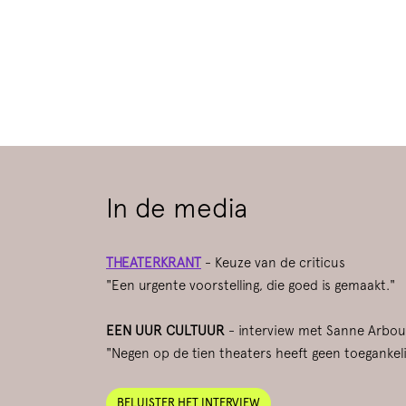
Inzoomen
In de media
THEATERKRANT
- Keuze van de criticus
"Een urgente voorstelling, die goed is gemaakt."
EEN UUR CULTUUR
- interview met Sanne Arbo
"Negen op de tien theaters heeft geen toegankeli
BELUISTER HET INTERVIEW