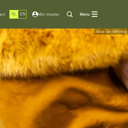
NL
EN
act
Mijn theater
Menu
Jesse van den Berg