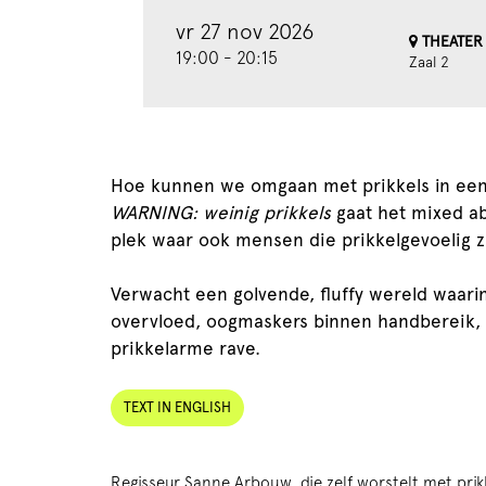
vr 27 nov 2026
THEATER 
19:00
-
20:15
Zaal 2
Hoe kunnen we omgaan met prikkels in een 
WARNING: weinig prikkels
gaat het mixed ab
plek waar ook mensen die prikkelgevoelig z
Verwacht een golvende, fluffy wereld waarin 
overvloed, oogmaskers binnen handbereik, 
prikkelarme rave.
TEXT IN ENGLISH
Regisseur Sanne Arbouw, die zelf worstelt met pri