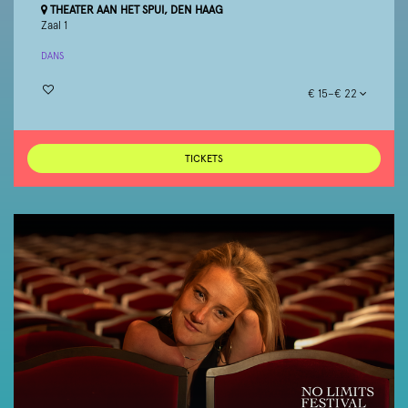
THEATER AAN HET SPUI, DEN HAAG
Zaal 1
DANS
€ 15–€ 22
TICKETS