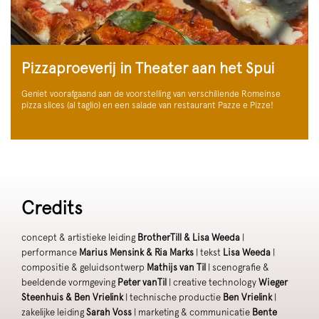
Pizzaproeverij in Theater aan het Spui
Geniet voorafgaand aan de voorstelling van verschillende Romeinse
pizza slices (al taglio) en een salade van restaurant Pazze e Pizze!
Credits
concept & artistieke leiding
BrotherTill & Lisa Weeda
|
performance
Marius Mensink & Ria Marks
| tekst
Lisa Weeda
|
compositie & geluidsontwerp
Mathijs van Til
| scenografie &
beeldende vormgeving
Peter vanTil
| creative technology
Wieger
Steenhuis & Ben Vrielink
| technische productie
Ben Vrielink
|
zakelijke leiding
Sarah Voss
| marketing & communicatie
Bente