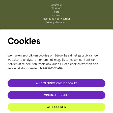
Vacatures
Steun ons
Pers
Techniek
Algemene voorwaarden
Privacy statement
Cookies
Volg ons
We maken gebruik van cookies om bijvoorbeeld het gebruik van de
website te analyseren en om het mogelijk te maken content van
derden af te beelden, zoals ook video’s. Deze cookies worden ook
geplaatst door derden.
Meer informatie…
AANMELDEN NIEUWSBRIEF
ALLEEN FUNCTIONELE COOKIES
MINIMALE COOKIES
Deze site wordt beschermd door reCAPTCHA, dataverwerking gebeurt in overeenstemming met de
Cloud Data Processing Addendum
van
Google.
ALLE COOKIES