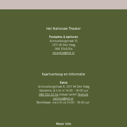
Het Nationale Theater
Postadres & kantoren
Schouwburgstraat 10
2511 VA Den Haag
088 3565356
receptie@hnt.nl
Kaartverkoop en informatie
Kassa
Schouwburgstraat 8, 2511 VA Den Haag
Geopend: di t/m vr 14:00 - 18:00 uur
088 356 53 56
(lokaal tarief)
Teletolk
service@hnt.nl
Bereikbaar: ma t/m za 14:00 - 18:00 uur
Meer info