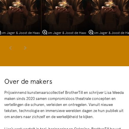
Tom Jager & Joost de Haas
Tom Jager & Joost de Haas
Tom Jager & Joost de H
Over de makers
Prijswinnend kunstenaarscollectief BrotherTill en schrijver Lisa Weeda
maken sinds 2020 samen compromisloos theatrale concepten en
vertellingen die schuren, verleiden en ontregelen. Vanuit nieuwe
teksten, technologie en immersieve werelden dagen ze hun publiek uit
om anders naar zichzelf en de werkelijkheid te kijken.