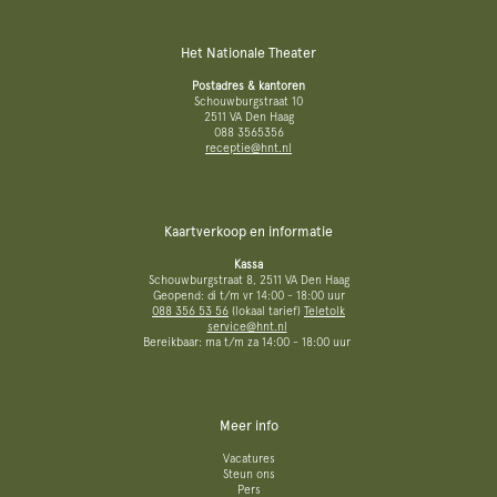
Het Nationale Theater
Postadres & kantoren
Schouwburgstraat 10
2511 VA Den Haag
088 3565356
receptie@hnt.nl
Kaartverkoop en informatie
Kassa
Schouwburgstraat 8, 2511 VA Den Haag
Geopend: di t/m vr 14:00 - 18:00 uur
088 356 53 56
(lokaal tarief)
Teletolk
service@hnt.nl
Bereikbaar: ma t/m za 14:00 - 18:00 uur
Meer info
Vacatures
Steun ons
Pers