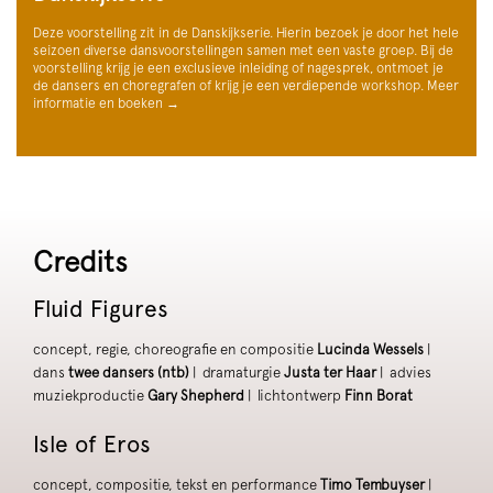
Deze voorstelling zit in de Danskijkserie. Hierin bezoek je door het hele
seizoen diverse dansvoorstellingen samen met een vaste groep. Bij de
voorstelling krijg je een exclusieve inleiding of nagesprek, ontmoet je
de dansers en choregrafen of krijg je een verdiepende workshop. Meer
informatie en boeken →
Credits
Fluid Figures
concept, regie, choreografie en compositie
Lucinda Wessels
|
dans
twee dansers (ntb)
| dramaturgie
Justa ter Haar
| advies
muziekproductie
Gary Shepherd
| lichtontwerp
Finn Borat
Isle of Eros
concept, compositie, tekst en performance
Timo Tembuyser
|