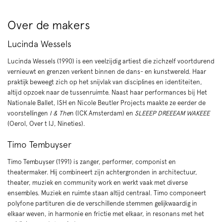
Over de makers
Lucinda Wessels
Lucinda Wessels (1990) is een veelzijdig artiest die zichzelf voortdurend
vernieuwt en grenzen verkent binnen de dans- en kunstwereld. Haar
praktijk beweegt zich op het snijvlak van disciplines en identiteiten,
altijd opzoek naar de tussenruimte. Naast haar performances bij Het
Nationale Ballet, ISH en Nicole Beutler Projects maakte ze eerder de
voorstellingen
I & The
n (ICK Amsterdam) en
SLEEEP DREEEAM WAKEEE
(Oerol, Over t IJ, Nineties).
Timo Tembuyser
Timo Tembuyser (1991) is zanger, performer, componist en
theatermaker. Hij combineert zijn achtergronden in architectuur,
theater, muziek en community work en werkt vaak met diverse
ensembles. Muziek en ruimte staan altijd centraal. Timo componeert
polyfone partituren die de verschillende stemmen gelijkwaardig in
elkaar weven, in harmonie en frictie met elkaar, in resonans met het