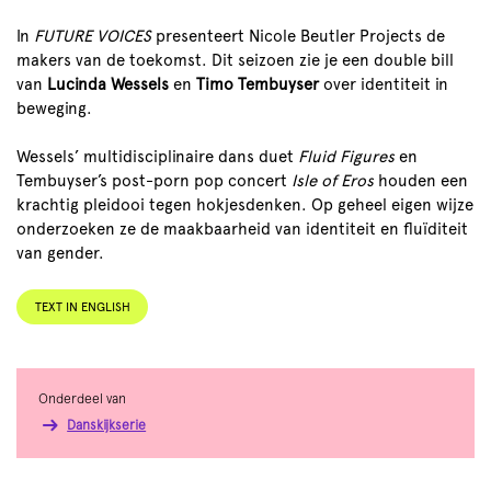
In
FUTURE VOICES
presenteert Nicole Beutler Projects de
makers van de toekomst. Dit seizoen zie je een double bill
van
Lucinda Wessels
en
Timo Tembuyser
over identiteit in
beweging.
Wessels’ multidisciplinaire dans duet
Fluid Figures
en
Tembuyser’s post-porn pop concert
Isle of Eros
houden een
krachtig pleidooi tegen hokjesdenken. Op geheel eigen wijze
onderzoeken ze de maakbaarheid van identiteit en fluïditeit
van gender.
TEXT IN ENGLISH
Onderdeel van
Danskijkserie