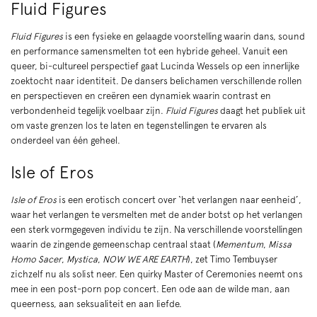
Fluid Figures
Fluid Figures
is een fysieke en gelaagde voorstelling waarin dans, sound
en performance samensmelten tot een hybride geheel. Vanuit een
queer, bi-cultureel perspectief gaat Lucinda Wessels op een innerlijke
zoektocht naar identiteit. De dansers belichamen verschillende rollen
en perspectieven en creëren een dynamiek waarin contrast en
verbondenheid tegelijk voelbaar zijn.
Fluid Figures
daagt het publiek uit
om vaste grenzen los te laten en tegenstellingen te ervaren als
onderdeel van één geheel.
Isle of Eros
Isle of Eros
is een erotisch concert over ‘het verlangen naar eenheid’,
waar het verlangen te versmelten met de ander botst op het verlangen
een sterk vormgegeven individu te zijn. Na verschillende voorstellingen
waarin de zingende gemeenschap centraal staat (
Mementum
,
Missa
Homo Sacer
,
Mystica
,
NOW WE ARE EARTH
), zet Timo Tembuyser
zichzelf nu als solist neer. Een quirky Master of Ceremonies neemt ons
mee in een post-porn pop concert. Een ode aan de wilde man, aan
queerness, aan seksualiteit en aan liefde.