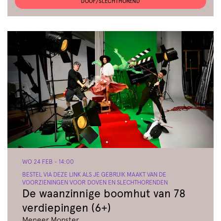
DOOF/SLECHTHOREND
WO 24 FEB
- 14:00
BESTEL VIA DEZE LINK ALS JE GEBRUIK MAAKT VAN DE
VOORZIENINGEN VOOR DOVEN EN SLECHTHORENDEN
De waanzinnige boomhut van 78
verdiepingen (6+)
Meneer Monster