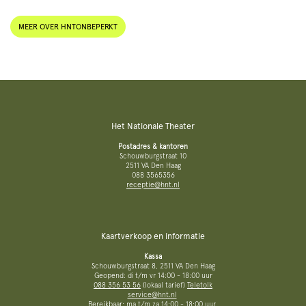
MEER OVER HNTONBEPERKT
Het Nationale Theater
Postadres & kantoren
Schouwburgstraat 10
2511 VA Den Haag
088 3565356
receptie@hnt.nl
Kaartverkoop en informatie
Kassa
Schouwburgstraat 8, 2511 VA Den Haag
Geopend: di t/m vr 14:00 - 18:00 uur
088 356 53 56
(lokaal tarief)
Teletolk
service@hnt.nl
Bereikbaar: ma t/m za 14:00 - 18:00 uur