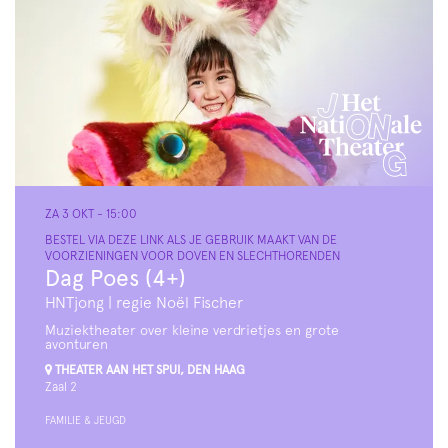
ZA 3 OKT
- 15:00
BESTEL VIA DEZE LINK ALS JE GEBRUIK MAAKT VAN DE
VOORZIENINGEN VOOR DOVEN EN SLECHTHORENDEN
Dag Poes (4+)
HNTjong | regie Noël Fischer
Muziektheater over kleine verdrietjes en grote
avonturen
THEATER AAN HET SPUI, DEN HAAG
Zaal 2
FAMILIE & JEUGD