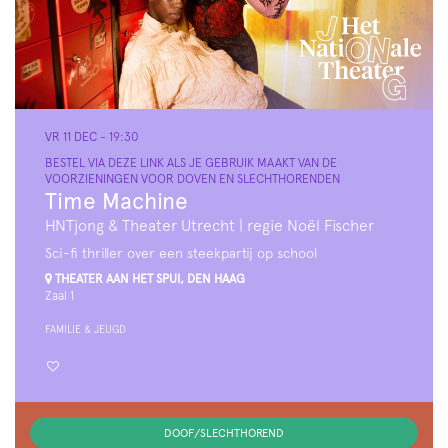
VR 11 DEC
- 19:30
BESTEL VIA DEZE LINK ALS JE GEBRUIK MAAKT VAN DE
VOORZIENINGEN VOOR DOVEN EN SLECHTHORENDEN
Time Machine
HNTjong & Theater Utrecht | regie Noël Fischer
Sci-fi thriller over een steekpartij op school
THEATER AAN HET SPUI, DEN HAAG
Zaal 1
FAMILIE & JEUGD
DOOF/SLECHTHOREND