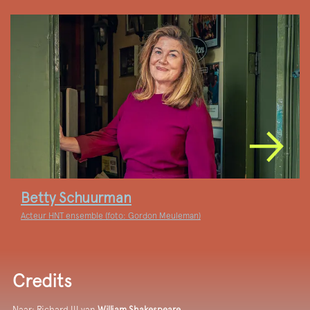
Betty Schuurman
Acteur HNT ensemble (foto: Gordon Meuleman)
Credits
Naar: Richard III van
William Shakespeare