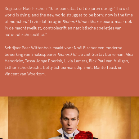
Regisseur Noël Fischer: “Ik las een citaat uit de jaren dertig: ‘The old
world is dying, and the new world struggles to be born: now is the time
of monsters.’ Ik zie dat terug in
Richard III
van Shakespeare, maar ook
in de machtswellust, controledrift en narcistische spelletjes van
autocratische politici.”
Schrijver Peer Wittenbols maakt voor Noël Fischer een moderne
bewerking van Shakespeares
Richard III
. Je ziet Gustav Borreman, Alex
Hendrickx, Tessa Jonge Poerink, Livia Lamers, Rick Paul van Mulligen,
Esther Scheldwacht, Betty Schuurman, Jip Smit, Mante Tausk en
Vincent van Woerkom.
Overslaan