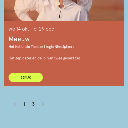
wo 14 okt
-
di 29 dec
Meeuw
Het Nationale Theater | regie Nina Spijkers
Het geploeter en de lol van twee generaties
BEKIJK
1
3