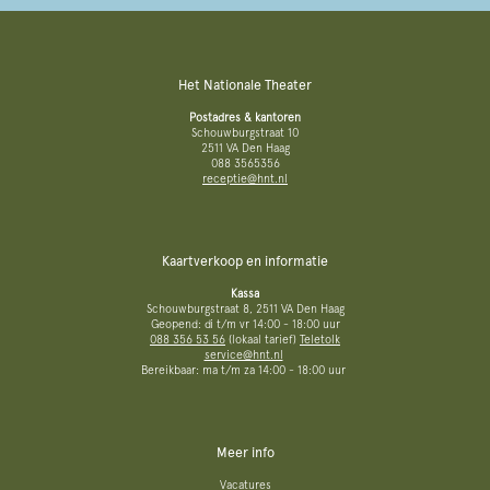
Het Nationale Theater
Postadres & kantoren
Schouwburgstraat 10
2511 VA Den Haag
088 3565356
receptie@hnt.nl
Kaartverkoop en informatie
Kassa
Schouwburgstraat 8, 2511 VA Den Haag
Geopend: di t/m vr 14:00 - 18:00 uur
088 356 53 56
(lokaal tarief)
Teletolk
service@hnt.nl
Bereikbaar: ma t/m za 14:00 - 18:00 uur
Meer info
Vacatures