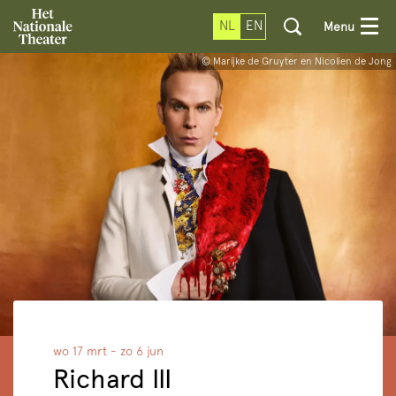
NL
EN
Menu
© Marijke de Gruyter en Nicolien de Jong
wo 17 mrt
-
zo 6 jun
Richard III