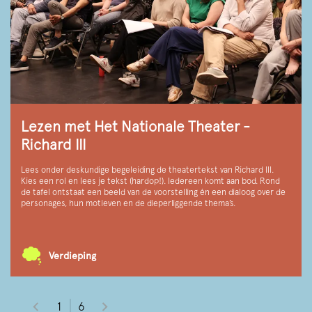
Lezen met Het Nationale Theater -
Richard III
Lees onder deskundige begeleiding de theatertekst van Richard III.
Kies een rol en lees je tekst (hardop!). Iedereen komt aan bod. Rond
de tafel ontstaat een beeld van de voorstelling én een dialoog over de
personages, hun motieven en de dieperliggende thema’s.
Verdieping
1
6