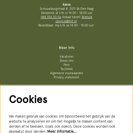
Kassa
Schouwburgstraat 8, 2511 VA Den Haag
Geopend: di t/m vr 14:00 - 18:00 uur
088 356 53 56
(lokaal tarief)
Teletolk
service@hnt.nl
Bereikbaar: ma t/m za 14:00 - 18:00 uur
Meer info
Vacatures
Steun ons
Pers
Techniek
Algemene voorwaarden
Privacy statement
Cookies
Volg ons
We maken gebruik van cookies om bijvoorbeeld het gebruik van de
website te analyseren en om het mogelijk te maken content van
derden af te beelden, zoals ook video’s. Deze cookies worden ook
geplaatst door derden.
Meer informatie…