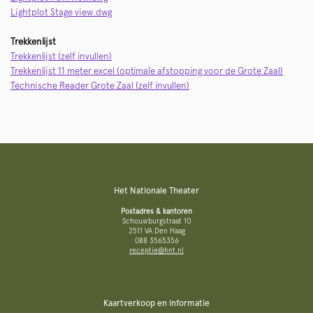
Lightplot Stage view.dwg
Trekkenlijst
Trekkenlijst (zelf invullen)
Trekkenlijst 11 meter excel (optimale afstopping voor de Grote Zaal)
Technische Reader Grote Zaal (zelf invullen)
Het Nationale Theater
Postadres & kantoren
Schouwburgstraat 10
2511 VA Den Haag
088 3565356
receptie@hnt.nl
Kaartverkoop en informatie