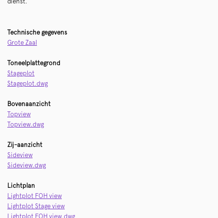
dienst.
Technische gegevens
Grote Zaal
Toneelplattegrond
Stageplot
Stageplot.dwg
Bovenaanzicht
Topview
Topview.dwg
Zij-aanzicht
Sideview
Sideview.dwg
Lichtplan
Lightplot FOH view
Lightplot Stage view
Lightplot FOH view.dwg