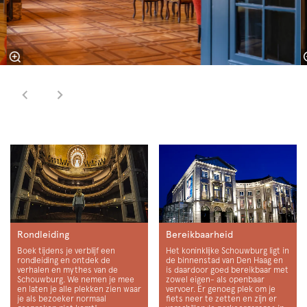
Rondleiding
Bereikbaarheid
Boek tijdens je verblijf een
Het koninklijke Schouwburg ligt in
rondleiding en ontdek de
de binnenstad van Den Haag en
verhalen en mythes van de
is daardoor goed bereikbaar met
Schouwburg. We nemen je mee
zowel eigen- als openbaar
en laten je alle plekken zien waar
vervoer. Er genoeg plek om je
je als bezoeker normaal
fiets neer te zetten en zijn er