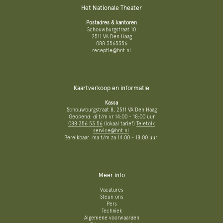
Het Nationale Theater
Postadres & kantoren
Schouwburgstraat 10
2511 VA Den Haag
088 3565356
receptie@hnt.nl
Kaartverkoop en informatie
Kassa
Schouwburgstraat 8, 2511 VA Den Haag
Geopend: di t/m vr 14:00 - 18:00 uur
088 356 53 56
(lokaal tarief)
Teletolk
service@hnt.nl
Bereikbaar: ma t/m za 14:00 - 18:00 uur
Meer info
Vacatures
Steun ons
Pers
Techniek
Algemene voorwaarden