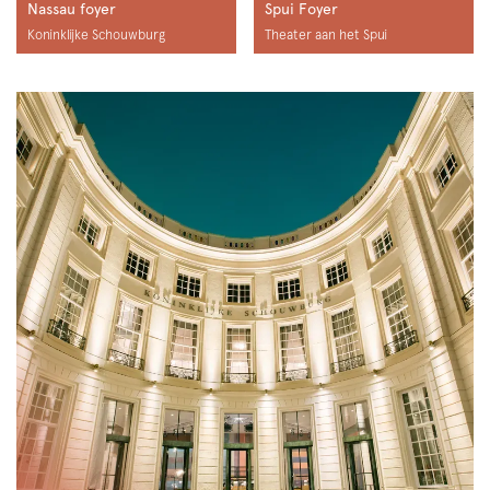
Nassau foyer
Spui Foyer
Koninklijke Schouwburg
Theater aan het Spui