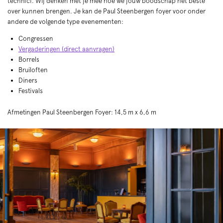
technici. Wij denken met je mee hoe we jouw boodschap het beste
over kunnen brengen. Je kan de Paul Steenbergen foyer voor onder
andere de volgende type evenementen:
Congressen
Vergaderingen (direct aanvragen)
Borrels
Bruiloften
Diners
Festivals
Afmetingen Paul Steenbergen Foyer: 14,5 m x 6,6 m
Overslaan