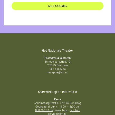
ALLE COOKIES
Het Nationale Theater
Postadres & kantoren
Schouwburgstraat 10
2511 VA Den Haag
088 3565356
receptie@hnt.nl
Kaartverkoop en informatie
Kassa
Schouwburgstraat 8, 2511 VA Den Haag
Geopend: di t/m vr 14:00 - 18:00 uur
088 356 53 56
(lokaal tarief)
Teletolk
service@hnt.nl