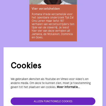
Vier verzetshelden
Romana Vrede verzamelde voor
het openbare onderzoek Tijd Zal
Ons Leren maar liefst 187
verhalen van verzetsstrijders ten
tijde van de slavernij. Je leest
hier vier van deze verhalen uit
Jamaica, de Molukken, Dominica
en Goes.
Cookies
We gebruiken diensten als Youtube en Vimeo voor video's en
andere media. Om deze te kunnen zien, moet je toestemming
geven tot het plaatsen van cookies.
Meer informatie…
ALLEEN FUNCTIONELE COOKIES