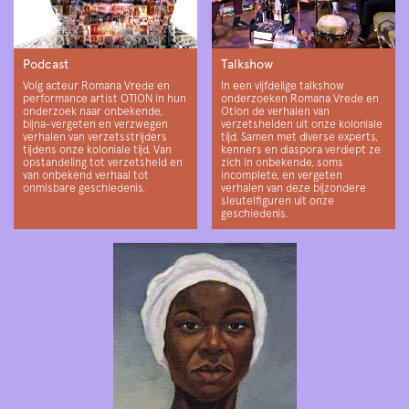
Podcast
Talkshow
Volg acteur Romana Vrede en
In een vijfdelige talkshow
performance artist OTION in hun
onderzoeken Romana Vrede en
onderzoek naar onbekende,
Otion de verhalen van
bijna-vergeten en verzwegen
verzetshelden uit onze koloniale
verhalen van verzetsstrijders
tijd. Samen met diverse experts,
tijdens onze koloniale tijd. Van
kenners en diaspora verdiept ze
opstandeling tot verzetsheld en
zich in onbekende, soms
van onbekend verhaal tot
incomplete, en vergeten
onmisbare geschiedenis.
verhalen van deze bijzondere
sleutelfiguren uit onze
geschiedenis.