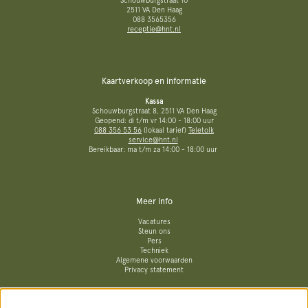
Schouwburgstraat 10
2511 VA Den Haag
088 3565356
receptie@hnt.nl
Kaartverkoop en informatie
Kassa
Schouwburgstraat 8, 2511 VA Den Haag
Geopend: di t/m vr 14:00 - 18:00 uur
088 356 53 56
(lokaal tarief)
Teletolk
service@hnt.nl
Bereikbaar: ma t/m za 14:00 - 18:00 uur
Meer info
Vacatures
Steun ons
Pers
Techniek
Algemene voorwaarden
Privacy statement