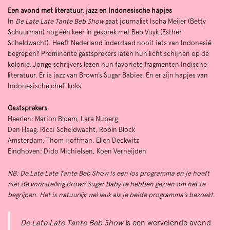
Een avond met literatuur, jazz en Indonesische hapjes
In
De Late Late Tante Beb Show
gaat journalist Ischa Meijer (Betty
Schuurman) nog één keer in gesprek met Beb Vuyk (Esther
Scheldwacht). Heeft Nederland inderdaad nooit iets van Indonesië
begrepen? Prominente gastsprekers laten hun licht schijnen op de
kolonie. Jonge schrijvers lezen hun favoriete fragmenten Indische
literatuur. Er is jazz van Brown’s Sugar Babies. En er zijn hapjes van
Indonesische chef-koks.
Gastsprekers
Heerlen: Marion Bloem, Lara Nuberg
Den Haag: Ricci Scheldwacht, Robin Block
Amsterdam: Thom Hoffman, Ellen Deckwitz
Eindhoven: Dido Michielsen, Koen Verheijden
NB: De Late Late Tante Beb Show is een los programma en je hoeft
niet de voorstelling Brown Sugar Baby te hebben gezien om het te
begrijpen. Het is natuurlijk wel leuk als je beide programma’s bezoekt.
De Late Late Tante Beb Show
is een wervelende avond