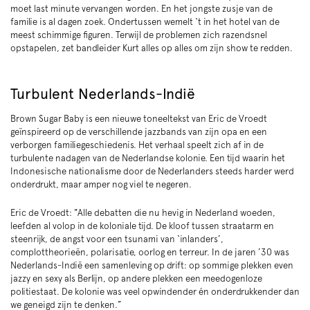
moet last minute vervangen worden. En het jongste zusje van de
familie is al dagen zoek. Ondertussen wemelt ‘t in het hotel van de
meest schimmige figuren. Terwijl de problemen zich razendsnel
opstapelen, zet bandleider Kurt alles op alles om zijn show te redden.
Turbulent Nederlands-Indië
Brown Sugar Baby is een nieuwe toneeltekst van Eric de Vroedt
geïnspireerd op de verschillende jazzbands van zijn opa en een
verborgen familiegeschiedenis. Het verhaal speelt zich af in de
turbulente nadagen van de Nederlandse kolonie. Een tijd waarin het
Indonesische nationalisme door de Nederlanders steeds harder werd
onderdrukt, maar amper nog viel te negeren.
Eric de Vroedt: "Alle debatten die nu hevig in Nederland woeden,
leefden al volop in de koloniale tijd. De kloof tussen straatarm en
steenrijk, de angst voor een tsunami van ‘inlanders’,
complottheorieën, polarisatie, oorlog en terreur. In de jaren ’30 was
Nederlands-Indië een samenleving op drift: op sommige plekken even
jazzy en sexy als Berlijn, op andere plekken een meedogenloze
politiestaat. De kolonie was veel opwindender én onderdrukkender dan
we geneigd zijn te denken.”