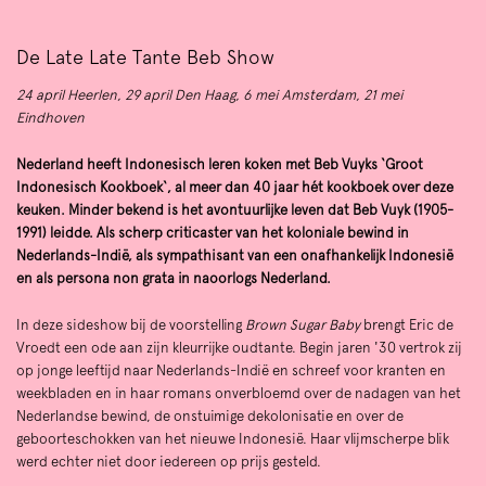
De Late Late Tante Beb Show
24 april Heerlen, 29 april Den Haag, 6 mei Amsterdam, 21 mei
Eindhoven
Nederland heeft Indonesisch leren koken met Beb Vuyks ‘Groot
Indonesisch Kookboek‘, al meer dan 40 jaar hét kookboek over deze
keuken. Minder bekend is het avontuurlijke leven dat Beb Vuyk (1905-
1991) leidde. Als scherp criticaster van het koloniale bewind in
Nederlands-Indië, als sympathisant van een onafhankelijk Indonesië
en als persona non grata in naoorlogs Nederland.
In deze sideshow bij de voorstelling
Brown Sugar Baby
brengt Eric de
Vroedt een ode aan zijn kleurrijke oudtante. Begin jaren '30 vertrok zij
Inzoomen
op jonge leeftijd naar Nederlands-Indië en schreef voor kranten en
weekbladen en in haar romans onverbloemd over de nadagen van het
Nederlandse bewind, de onstuimige dekolonisatie en over de
geboorteschokken van het nieuwe Indonesië. Haar vlijmscherpe blik
werd echter niet door iedereen op prijs gesteld.