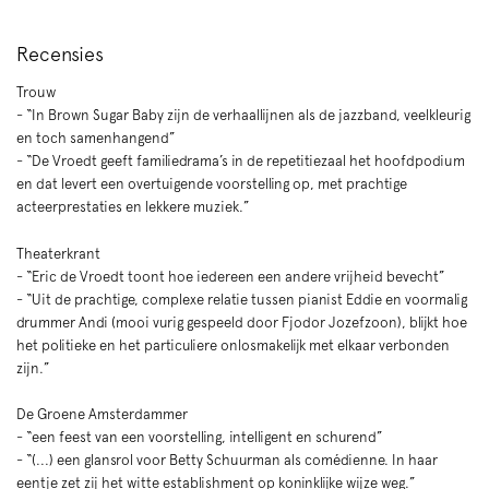
Recensies
Trouw
- “In Brown Sugar Baby zijn de verhaallijnen als de jazzband, veelkleurig
en toch samenhangend”
- “De Vroedt geeft familiedrama’s in de repetitiezaal het hoofdpodium
en dat levert een overtuigende voorstelling op, met prachtige
acteerprestaties en lekkere muziek.”
Inzoomen
Theaterkrant
- “Eric de Vroedt toont hoe iedereen een andere vrijheid bevecht”
- “Uit de prachtige, complexe relatie tussen pianist Eddie en voormalig
drummer Andi (mooi vurig gespeeld door Fjodor Jozefzoon), blijkt hoe
het politieke en het particuliere onlosmakelijk met elkaar verbonden
zijn.”
De Groene Amsterdammer
- “een feest van een voorstelling, intelligent en schurend”
- “(...) een glansrol voor Betty Schuurman als comédienne. In haar
eentje zet zij het witte establishment op koninklijke wijze weg.”