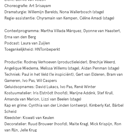
Choreografie: Art Srisayam
Dramaturgie: Willemijn Barelds, Nona Wallerbosch (stage)
Regie-assistentie: Chyramain van Kempen, Céline Amadi (stage)
Contextprogramma: Martha Villada Márquez, Dyonne van Haastert,
Erna van den Berg
Podcast: Laura van Zuijlen
Toegankelijkheid: HNTonbeperkt
Productie: Rodney Verhoeven (productieleider), Brechje Weerd,
Angelique Miedema, Melissa Willems (stage), Aidan Penman (stage)
Techniek: Paul in het Veld (1e inspiciënt), Gert van Elderen, Bram van
Gameren, Ivo Pas, Wil Caspers
Geluidsopnames: David Lukacs, Ivo Pas, René Winter
Kostuumatelier: Iris Elströdt (hoofd), Marijne Addink, Stef Krull,
Amanda van Marion, Lizzi van Beelen (stage)
Kap en grime: Cynthia van der Linden (ontwerp), Kimberly Kat, Bärbel
Scheid
Kleedster: Kiswati van Keulen
Decoratelier: Ruud Brouwer (hoofd), Maite Kragl, Mick Krispijn, Ron
van Rijn, Jelle Krug