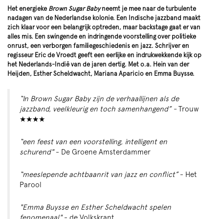
Het energieke
Brown Sugar Baby
neemt je mee naar de turbulente
nadagen van de Nederlandse kolonie. Een Indische jazzband maakt
zich klaar voor een belangrijk optreden, maar backstage gaat er van
alles mis. Een swingende en indringende voorstelling over politieke
onrust, een verborgen familiegeschiedenis en jazz. Schrijver en
regisseur Eric de Vroedt geeft een eerlijke en indrukwekkende kijk op
het Nederlands-Indië van de jaren dertig. Met o.a. Hein van der
Heijden, Esther Scheldwacht, Mariana Aparicio en Emma Buysse.
“In Brown Sugar Baby zijn de verhaallijnen als de
jazzband, veelkleurig en toch samenhangend” -
Trouw
★★★★
“een feest van een voorstelling, intelligent en
schurend"
- De Groene Amsterdammer
“meeslepende achtbaanrit van jazz en conflict”
- Het
Parool
"Emma Buysse en Esther Scheldwacht spelen
fenomenaal"
- de Volkskrant