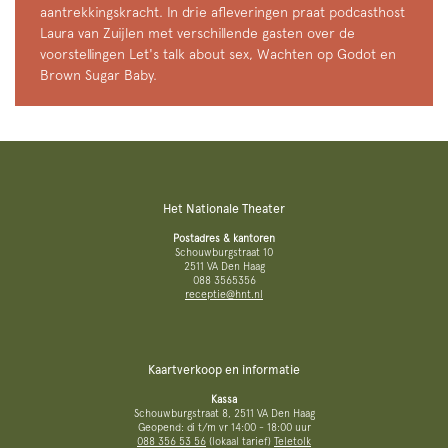
aantrekkingskracht. In drie afleveringen praat podcasthost
Laura van Zuijlen met verschillende gasten over de
voorstellingen Let's talk about sex, Wachten op Godot en
Brown Sugar Baby.
Het Nationale Theater
Postadres & kantoren
Schouwburgstraat 10
2511 VA Den Haag
088 3565356
receptie@hnt.nl
Kaartverkoop en informatie
Kassa
Schouwburgstraat 8, 2511 VA Den Haag
Geopend: di t/m vr 14:00 - 18:00 uur
088 356 53 56
(lokaal tarief)
Teletolk