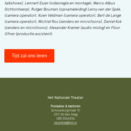
talkshows), Lennert Esser (videoregie en montage), Marco Alibux
(lichtontwerp), Rutger Bouman (opnameleiding) Leroy van der Spek,
(camera operator), Koen Veldman (camera operator), Bart de Lange
(camera operator), Michiel Ros (zenders en microfoons), Daniel Kok
(zenders en microfoons), Alexander Kramer (audio mixing) en Floor
Ofner (productie assistent).
Tijd zal ons leren
Het Nationale Theater
Postadres & kantoren
Schouwburgstraat 10
2511 VA Den Haag
088 3565356
receptie@hnt.nl