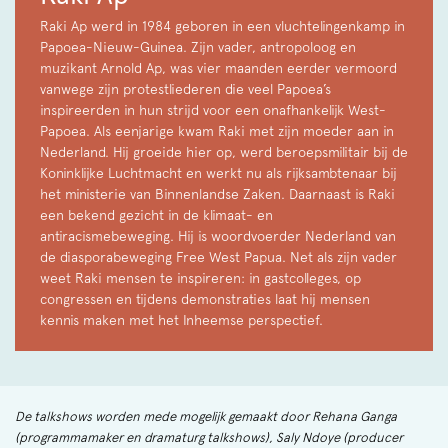
Raki Ap werd in 1984 geboren in een vluchtelingenkamp in
Papoea-Nieuw-Guinea. Zijn vader, antropoloog en
muzikant Arnold Ap, was vier maanden eerder vermoord
vanwege zijn protestliederen die veel Papoea’s
inspireerden in hun strijd voor een onafhankelijk West-
Papoea. Als eenjarige kwam Raki met zijn moeder aan in
Nederland. Hij groeide hier op, werd beroepsmilitair bij de
Koninklijke Luchtmacht en werkt nu als rijksambtenaar bij
het ministerie van Binnenlandse Zaken. Daarnaast is Raki
een bekend gezicht in de klimaat- en
antiracismebeweging. Hij is woordvoerder Nederland van
de diasporabeweging Free West Papua. Net als zijn vader
weet Raki mensen te inspireren: in gastcolleges, op
congressen en tijdens demonstraties laat hij mensen
kennis maken met het Inheemse perspectief.
De talkshows worden mede mogelijk gemaakt door Rehana Ganga
(programmamaker en dramaturg talkshows), Saly Ndoye (producer