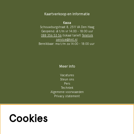
Kaartverkoop en informatie
Kassa
Schouwburgstraat 8, 2511 VA Den Haag
Geopend: di t/m vr 14:00 - 18:00 uur
088 356 53 56
(lokaal tarief)
Teletolk
service@hnt.nl
Bereikbaar: ma t/m za 14:00 - 18:00 uur
Meer info
Vacatures
Steun ons
Pers
Techniek
Algemene voorwaarden
Privacy statement
Cookies
Volg ons