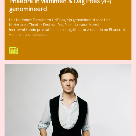
Phaedra in vlammen & Dag Poes (4+)
genomineerd
Het Nationale Theater en HNTjong zijn genomineerd voor Het
Nederlands Theater Festival. Dag Poes (4+) voor Meest
indrukwekkende prestatie in een jeugdtheaterproductie en Phaedra in
vlammen is onderdee…