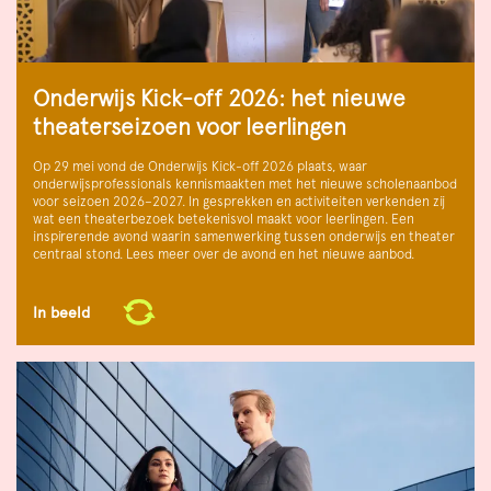
Onderwijs Kick-off 2026: het nieuwe
theaterseizoen voor leerlingen
Op 29 mei vond de Onderwijs Kick-off 2026 plaats, waar
onderwijsprofessionals kennismaakten met het nieuwe scholenaanbod
voor seizoen 2026–2027. In gesprekken en activiteiten verkenden zij
wat een theaterbezoek betekenisvol maakt voor leerlingen. Een
inspirerende avond waarin samenwerking tussen onderwijs en theater
centraal stond. Lees meer over de avond en het nieuwe aanbod.
In beeld