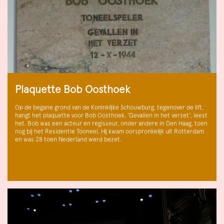
Plaquette Bob Oosthoek
Op de begane grond van de Koninklijke Schouwburg, tegenover de lift,
hangt het plaquette voor Bob Oosthoek. ‘Gevallen in het verzet’, leest
het. Bob was een acteur en regisseur, onder andere in Den Haag, toen
nog bij het Residentie Tooneel. Hij kwam oorspronkelijk uit Rotterdam
en was 28 toen Nederland werd bezet.