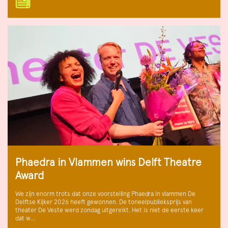
Phaedra in Vlammen wins Delft Theatre
Award
We zijn enorm trots dat onze voorstelling Phaedra in vlammen De
Delftse Kijker 2026 heeft gewonnen. De toneelpublieksprijs van
theater De Veste werd zondag uitgereikt. Het is niet de eerste keer
dat w…