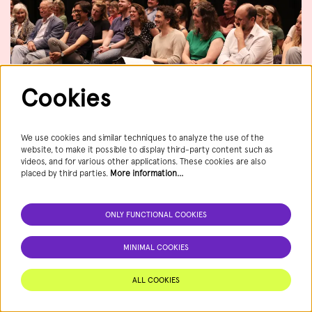
Cookies
Lezen met Het Nationale Theater - Big
We use cookies and similar techniques to analyze the use of the
website, to make it possible to display third-party content such as
Pharma
videos, and for various other applications. These cookies are also
placed by third parties.
More information…
Actief aan de slag met de toneeltekst en samen als leesclub naar de
voorstelling Doe mee aan Lezen met Het Nationale Theater. In twee
avonden lees je de hele toneeltekst en hoor je alle achtergronden.…
ONLY FUNCTIONAL COOKIES
MINIMAL COOKIES
ALL COOKIES