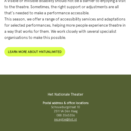
A visible or invisible disability should not be a barrier to enjoying a visit
to the theatre. Sometimes, the right support or adjustments are all
that's needed to make a performance accessible.
This season, we offer a range of accessibility services and adaptations
for selected performances, helping more people experience theatre in
a way that works for them. We work closely with several specialist
organisations to make this possible.
LEARN MORE ABOUT HNTUNLIMITED
Het Nationale Theater
Postal address & office locations
Schouwburgstraat 10
2511 VA Den Haag
088 3565356
receptie@hnt.nl