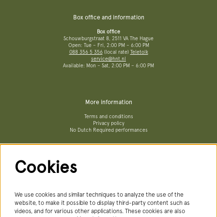
Box office and information
Box office
Schouwburgstraat 8, 2511 VA The Hague
Open: Tue – Fri, 2:00 PM – 6:00 PM
088 356 5 356
(local rate)
Teletolk
service@hnt.nl
Available: Mon – Sat, 2:00 PM – 6:00 PM
More information
Terms and conditions
Privacy policy
No Dutch Required performances
Cookies
Follow us
We use cookies and similar techniques to analyze the use of the
website, to make it possible to display third-party content such as
videos, and for various other applications. These cookies are also
Newsletter