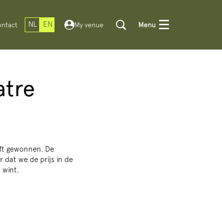
NL
EN
ntact
My venue
Menu
atre
eft gewonnen. De
r dat we de prijs in de
 wint.