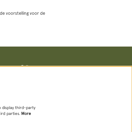
de voorstelling voor de
Follow us
Newsletter
 display third-party
ird parties.
More
SIGN UP NEWSLETTER