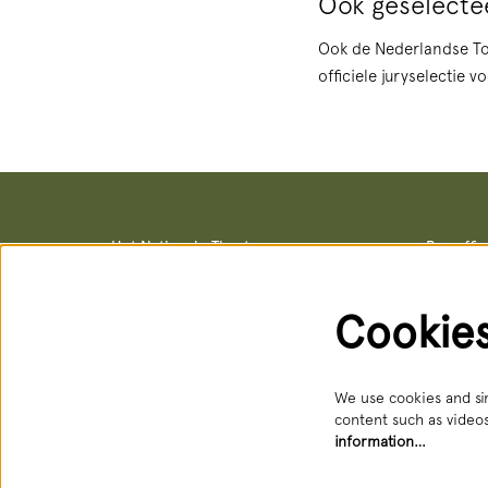
Ook geselectee
Ook de Nederlandse T
officiele juryselectie 
Het Nationale Theater
Box offi
Postal address & office locations
Box office
Schouwburgstraat 10
Schouwburg
2511 VA Den Haag
Open: Tue 
Cookie
088 3565356
088 356 5
receptie@hnt.nl
service@hn
Available:
We use cookies and sim
content such as videos
information…