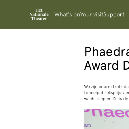
What's on
Your visit
Support
Phaedra
Award D
We zijn enorm trots da
toneelpublieksprijs van
wacht slepen. Dit is de