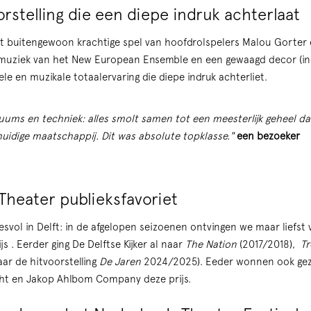
orstelling die een diepe indruk achterlaat
 buitengewoon krachtige spel van hoofdrolspelers Malou Gorter e
vemuziek van het New European Ensemble en een gewaagd decor (inc
ele en muzikale totaalervaring die diepe indruk achterliet.
uums en techniek: alles smolt samen tot een meesterlijk geheel dat
uidige maatschappij. Dit was absolute topklasse."
een bezoeker
Theater publieksfavoriet
esvol in Delft: in de afgelopen seizoenen ontvingen we maar liefst 
js . Eerder ging De Delftse Kijker al naar
The Nation
(2017/2018),
Tr
aar de hitvoorstelling
De Jaren
2024/2025). Eeder wonnen ook gez
cht en Jakop Ahlbom Company deze prijs.