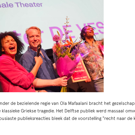
Onder de bezielende regie van Ola Mafaalani bracht het gezelscha
e klassieke Griekse tragedie. Het Delftse publiek werd massaal om
housiaste publieksreacties bleek dat de voorstelling "recht naar de k