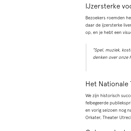
IJzersterke vo
Bezoekers roemden het
daar de ijzersterke li
op, en je hebt een visu
"Spel, muziek, kost
denken over onze h
Het Nationale 
We zijn historisch succ
felbegeerde publiekspri
en vorig seizoen nog n
Orkater, Theater Utre