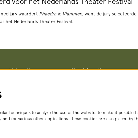
rd voor het Nederlands Theater Festival
oneeljury waardert
Phaedra in Vlammen
, want de jury selecteerde 
voor het Nederlands Theater Festival.
ce and information
More information
Terms and conditions
straat 8, 2511 VA The Hague
Privacy policy
– Fri, 2:00 PM – 6:00 PM
No Dutch Required performances
s
 356
(local rate)
Teletolk
t.nl
 Mon – Sat, 2:00 PM – 6:00 PM
ilar techniques to analyze the use of the website, to make it possible to
, and for various other applications. These cookies are also placed by th