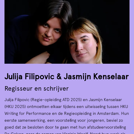
Julija Filipovic & Jasmijn Kenselaar
Regisseur en schrijver
Julija Filipovic (Regie-opleiding ATD 2025) en Jasmijn Kenselaar
(HKU 2025) ontmoetten elkaar tijdens een uitwisseling tussen HKU
Writing for Performance en de Regieopleiding in Amsterdam. Hun
eerste samenwerking, een voorstelling voor jongeren, beviel zo
goed dat ze besloten door te gaan met hun afstudeervoorstelling
De Golven, naar de roman van Virginia Woolf. Naast hun werk als