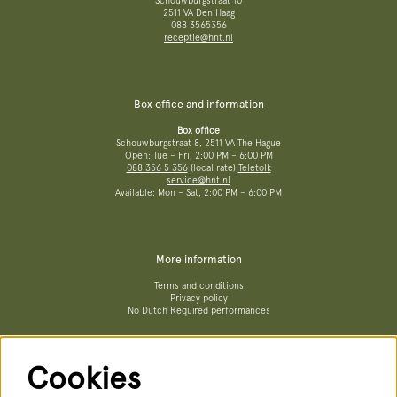
Schouwburgstraat 10
2511 VA Den Haag
088 3565356
receptie@hnt.nl
Box office and information
Box office
Schouwburgstraat 8, 2511 VA The Hague
Open: Tue – Fri, 2:00 PM – 6:00 PM
088 356 5 356
(local rate)
Teletolk
service@hnt.nl
Available: Mon – Sat, 2:00 PM – 6:00 PM
More information
Terms and conditions
Privacy policy
No Dutch Required performances
Cookies
Follow us