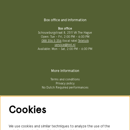
Box office and information
Box office
Schouwburgstraat 8, 2511 VA The Hague
Open: Tue – Fri, 2:00 PM – 6:00 PM
088 356 5 356
(local rate)
Teletolk
service@hnt.nl
Available: Mon – Sat, 2:00 PM – 6:00 PM
More information
Terms and conditions
Privacy policy
No Dutch Required performances
Cookies
Follow us
We use cookies and similar techniques to analyze the use of the