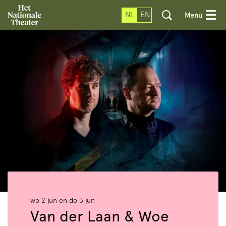
NL
EN
Menu
wo 2 jun
en
do 3 jun
Van der Laan & Woe