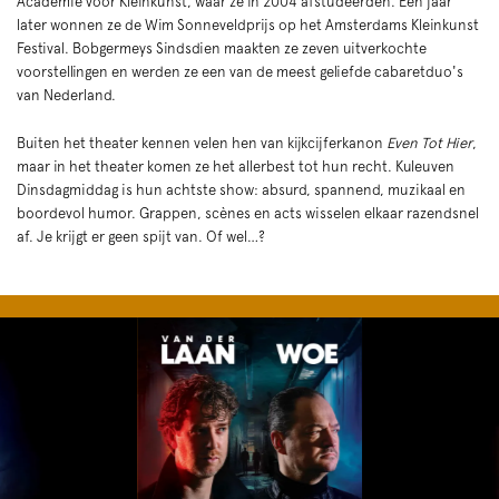
Academie voor Kleinkunst, waar ze in 2004 afstudeerden. Een jaar
later wonnen ze de Wim Sonneveldprijs op het Amsterdams Kleinkunst
Festival. Bobgermeys Sindsdien maakten ze zeven uitverkochte
voorstellingen en werden ze een van de meest geliefde cabaretduo's
van Nederland.
Buiten het theater kennen velen hen van kijkcijferkanon
Even Tot Hier
,
maar in het theater komen ze het allerbest tot hun recht. Kuleuven
Dinsdagmiddag is hun achtste show: absurd, spannend, muzikaal en
boordevol humor. Grappen, scènes en acts wisselen elkaar razendsnel
af. Je krijgt er geen spijt van. Of wel…?
Overslaan