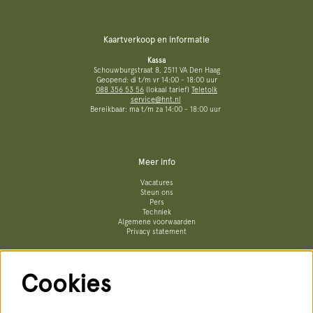
Kaartverkoop en informatie
Kassa
Schouwburgstraat 8, 2511 VA Den Haag
Geopend: di t/m vr 14:00 - 18:00 uur
088 356 53 56
(lokaal tarief)
Teletolk
service@hnt.nl
Bereikbaar: ma t/m za 14:00 - 18:00 uur
Meer info
Vacatures
Steun ons
Pers
Techniek
Algemene voorwaarden
Privacy statement
Cookies
Volg ons