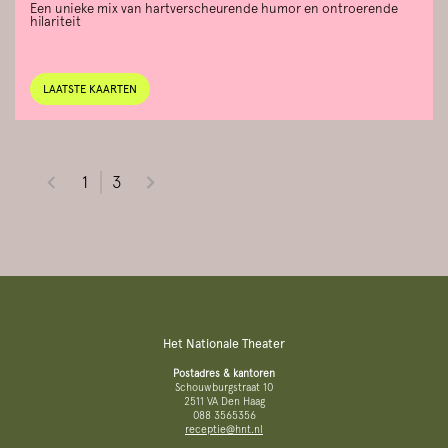
Een unieke mix van hartverscheurende humor en ontroerende
hilariteit
LAATSTE KAARTEN
1
3
Het Nationale Theater
Postadres & kantoren
Schouwburgstraat 10
2511 VA Den Haag
088 3565356
receptie@hnt.nl