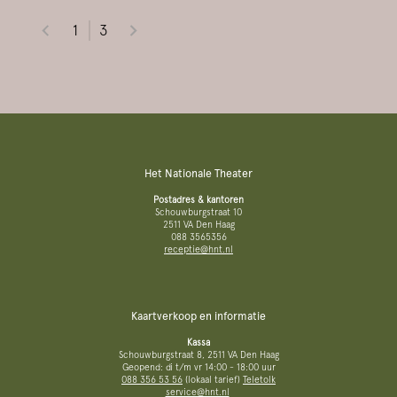
1
3
Het Nationale Theater
Postadres & kantoren
Schouwburgstraat 10
2511 VA Den Haag
088 3565356
receptie@hnt.nl
Kaartverkoop en informatie
Kassa
Schouwburgstraat 8, 2511 VA Den Haag
Geopend: di t/m vr 14:00 - 18:00 uur
088 356 53 56
(lokaal tarief)
Teletolk
service@hnt.nl