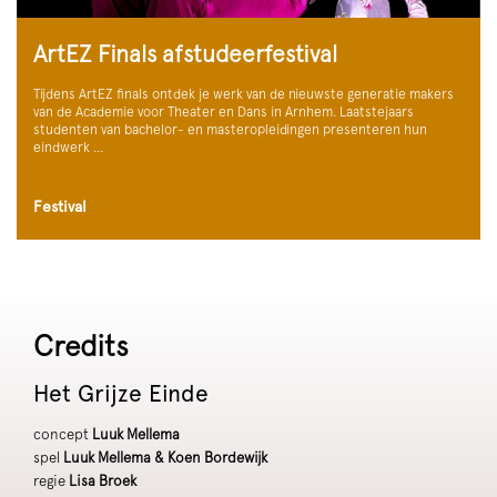
ArtEZ Finals afstudeerfestival
Tijdens ArtEZ finals ontdek je werk van de nieuwste generatie makers
van de Academie voor Theater en Dans in Arnhem. Laatstejaars
studenten van bachelor- en masteropleidingen presenteren hun
eindwerk …
Festival
Credits
Het Grijze Einde
concept
Luuk Mellema
spel
Luuk Mellema & Koen Bordewijk
regie
Lisa Broek