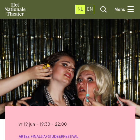
NL
EN
Menu
vr 19 jun
- 19:30 - 22:00
ARTEZ FINALS AFSTUDEERFESTIVAL