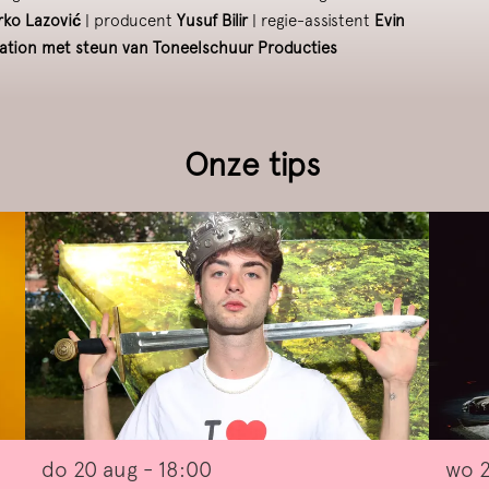
rko Lazović
| producent
Yusuf Bilir
| regie-assistent
Evin
ation met steun van Toneelschuur Producties
Onze tips
do 20 aug
- 18:00
wo 