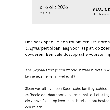
di 6 okt 2026
ZAAL 3, 
20:30
De Constan
Inzoomen
Hoe vaak speel je een rol om erbij te horen
Original
pelt Sîpan laag voor laag af, op zoek
opvoeren. Een caleidoscopische voorstellin
The Original
trekt je een wereld in waarin niets is w
ken je jezelf eigenlijk wel echt?
Sîpan vertelt over een Koerdische familiegeschieden
zelfbeeld dat daardoor vervormd raakte. Het is teg
die zichzelf keer op keer moet bewijzen om bestaa
een relatie.