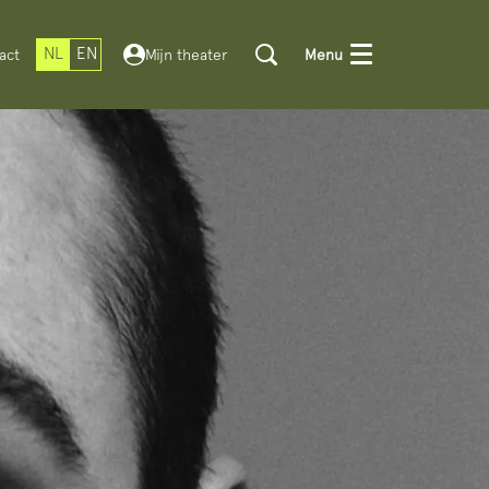
NL
EN
act
Mijn theater
Menu