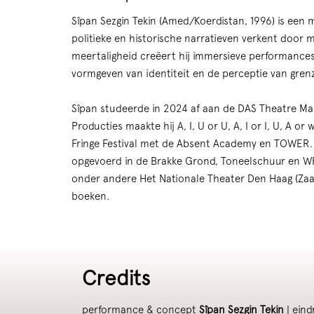
Sîpan Sezgin Tekin (Amed/Koerdistan, 1996) is een 
politieke en historische narratieven verkent door 
meertaligheid creëert hij immersieve performance
vormgeven van identiteit en de perceptie van grenz
Sîpan studeerde in 2024 af aan de DAS Theatre Maste
Producties maakte hij A, I, U or U, A, I or I, U, A or
Fringe Festival met de Absent Academy en TOWER.
opgevoerd in de Brakke Grond, Toneelschuur en WP 
onder andere Het Nationale Theater Den Haag (Zaal 
boeken.
Credits
performance & concept
Sîpan Sezgin Tekin
| eind