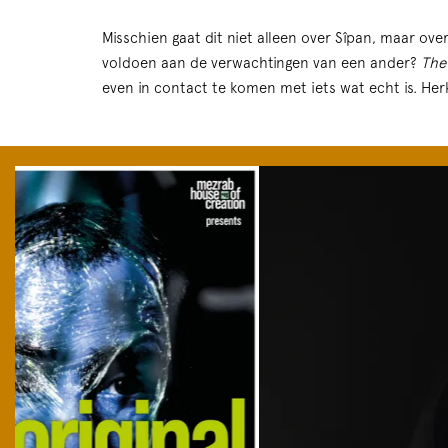
Misschien gaat dit niet alleen over Sîpan, maar ove
voldoen aan de verwachtingen van een ander?
The
even in contact te komen met iets wat echt is. Her
Overslaan