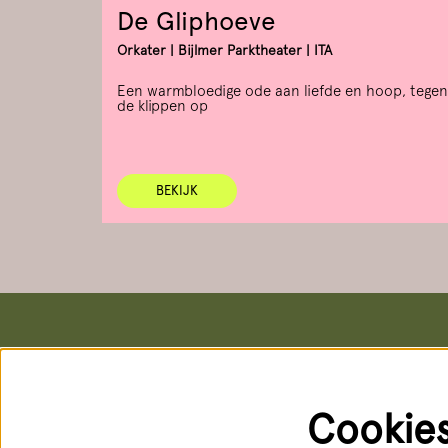
De Gliphoeve
Orkater | Bijlmer Parktheater | ITA
Een warmbloedige ode aan liefde en hoop, tegen
de klippen op
BEKIJK
Het Nationale Theater
Kaartver
Postadres & kantoren
Kassa
Schouwburgstraat 10
Schouwburg
Cookie
2511 VA Den Haag
Geopend: d
088 3565356
088 356 5
receptie@hnt.nl
service@hn