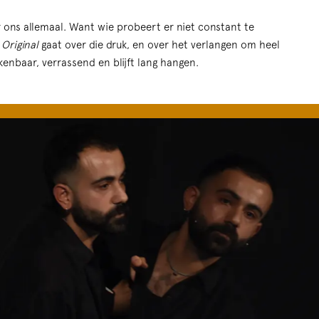
r ons allemaal. Want wie probeert er niet constant te
 Original
gaat over die druk, en over het verlangen om heel
kenbaar, verrassend en blijft lang hangen.