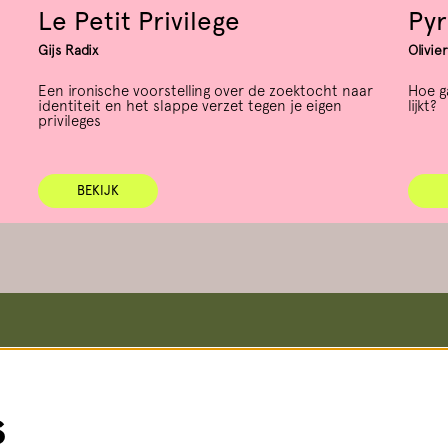
Le Petit Privilege
Pyr
Gijs Radix
Olivie
Een ironische voorstelling over de zoektocht naar
Hoe ga
identiteit en het slappe verzet tegen je eigen
lijkt?
privileges
BEKIJK
koop en informatie
Meer info
Vacatures
straat 8, 2511 VA Den Haag
Steun ons
s
i t/m vr 14:00 - 18:00 uur
Pers
3 56
(lokaal tarief)
Teletolk
Techniek
t.nl
Algemene voorwaarden