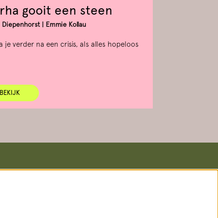
rha gooit een steen
r Diepenhorst | Emmie Kollau
 je verder na een crisis, als alles hopeloos
BEKIJK
Volg ons