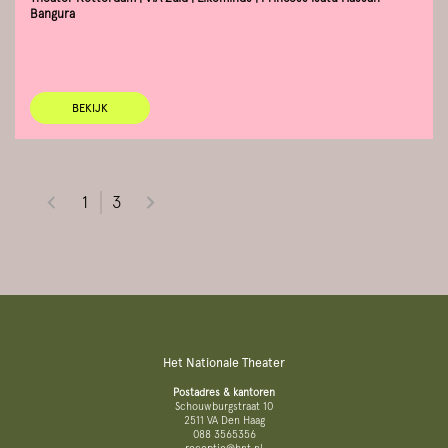
Bangura
BEKIJK
1
3
Het Nationale Theater
Postadres & kantoren
Schouwburgstraat 10
2511 VA Den Haag
088 3565356