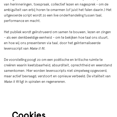
van herinneringen, toespraak, collectief lezen en nagesprek – om de
ambiguïteit van erbij horen te omarmen (of juist het falen daarin.) Het
uitgevoerde script wordt zo een live onderhandeling tussen taal,
performance en macht.
Inzoomen
Het publiek wordt geïnstrueerd om samen te bouwen, lezen en zingen
– als een denkbeeldige eenheid – om te bekijken hoe taal ons stuurt,
en hoe wij ons presenteren via taal, door het geïnternaliseerde
levensscript van
Make it fit
.
De voorstelling poogt zo om een poëtische en kritische ruimte te
creëren waarin kwetsbaarheid, absurditeit, oprechtheid en weerstand
samenkomen. Hier worden levensscripts niet simpelweg opgevoerd,
maar actief bevraagd, verstoort en opnieuw verbeeld. De vitaliteit van
Make it fit
ligt in spiralen en regenereren.
Cookies