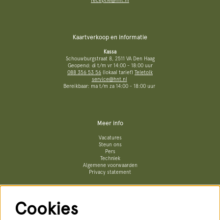
receptie@hnt.nl
Kaartverkoop en informatie
Kassa
Schouwburgstraat 8, 2511 VA Den Haag
Geopend: di t/m vr 14:00 - 18:00 uur
088 356 53 56
(lokaal tarief)
Teletolk
service@hnt.nl
Bereikbaar: ma t/m za 14:00 - 18:00 uur
Meer info
Vacatures
Steun ons
Pers
Techniek
Algemene voorwaarden
Privacy statement
Cookies
Volg ons