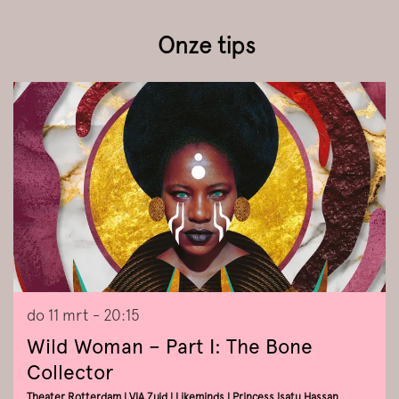
Onze tips
Overslaan
do 11 mrt
- 20:15
Wild Woman – Part I: The Bone
Collector
Theater Rotterdam | VIA Zuid | Likeminds | Princess Isatu Hassan