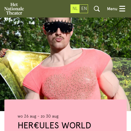
NL
EN
Menu
wo 26 aug
-
zo 30 aug
HER€ULES WORLD