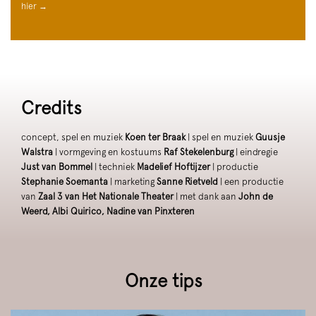
hier →
Credits
concept, spel en muziek
Koen ter Braak
| spel en muziek
Guusje
Walstra
| vormgeving en kostuums
Raf Stekelenburg
| eindregie
Just van Bommel
| techniek
Madelief Hoftijzer
| productie
Stephanie Soemanta
| marketing
Sanne Rietveld
| een productie
van
Zaal 3 van Het Nationale Theater
| met dank aan
John de
Weerd, Albi Quirico, Nadine van Pinxteren
Onze tips
Overslaan