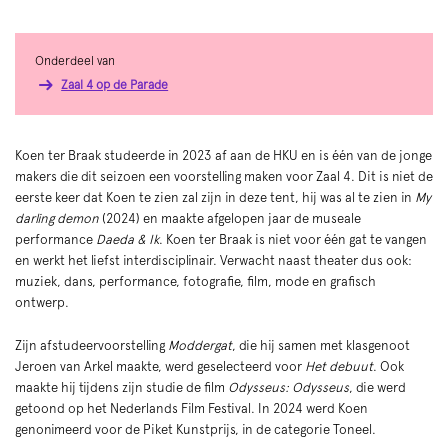
Onderdeel van
Zaal 4 op de Parade
Koen ter Braak studeerde in 2023 af aan de HKU en is één van de jonge
makers die dit seizoen een voorstelling maken voor Zaal 4. Dit is niet de
eerste keer dat Koen te zien zal zijn in deze tent, hij was al te zien in
My
darling demon
(2024) en maakte afgelopen jaar de museale
performance
Daeda & Ik
. Koen ter Braak is niet voor één gat te vangen
en werkt het liefst interdisciplinair. Verwacht naast theater dus ook:
muziek, dans, performance, fotografie, film, mode en grafisch
ontwerp.
Zijn afstudeervoorstelling
Moddergat
, die hij samen met klasgenoot
Jeroen van Arkel maakte, werd geselecteerd voor
Het debuut
. Ook
maakte hij tijdens zijn studie de film
Odysseus: Odysseus
, die werd
getoond op het Nederlands Film Festival. In 2024 werd Koen
genonimeerd voor de Piket Kunstprijs, in de categorie Toneel.