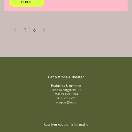
BEKIJK
1
3
Het Nationale Theater
Postadres & kantoren
Schouwburgstraat 10
2511 VA Den Haag
088 3565356
receptie@hnt.nl
Kaartverkoop en informatie