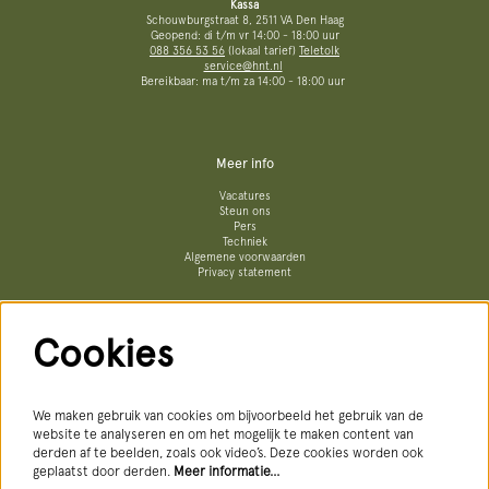
Kassa
Schouwburgstraat 8, 2511 VA Den Haag
Geopend: di t/m vr 14:00 - 18:00 uur
088 356 53 56
(lokaal tarief)
Teletolk
service@hnt.nl
Bereikbaar: ma t/m za 14:00 - 18:00 uur
Meer info
Vacatures
Steun ons
Pers
Techniek
Algemene voorwaarden
Privacy statement
Cookies
Volg ons
We maken gebruik van cookies om bijvoorbeeld het gebruik van de
website te analyseren en om het mogelijk te maken content van
derden af te beelden, zoals ook video’s. Deze cookies worden ook
geplaatst door derden.
Meer informatie…