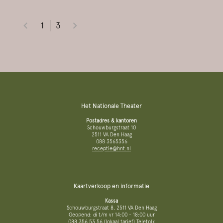
1
3
Het Nationale Theater
Postadres & kantoren
Schouwburgstraat 10
2511 VA Den Haag
088 3565356
receptie@hnt.nl
Kaartverkoop en informatie
Kassa
Schouwburgstraat 8, 2511 VA Den Haag
Geopend: di t/m vr 14:00 - 18:00 uur
088 356 53 56
(lokaal tarief)
Teletolk