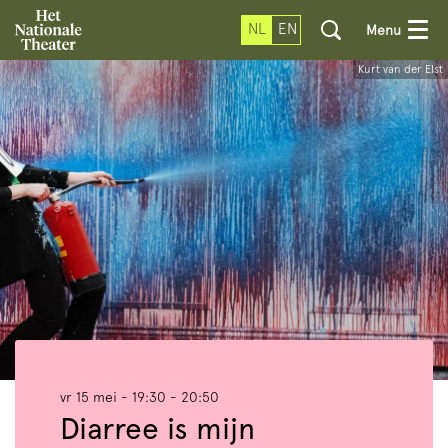
NL
EN
Menu
Kurt van der Elst
vr 15 mei
- 19:30 - 20:50
Diarree is mijn