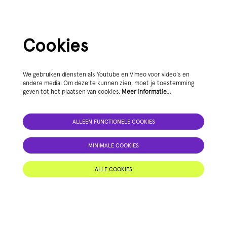
Cookies
We gebruiken diensten als Youtube en Vimeo voor video's en
andere media. Om deze te kunnen zien, moet je toestemming
geven tot het plaatsen van cookies.
Meer informatie…
Inzoomen
Inzoomen
I
ALLEEN FUNCTIONELE COOKIES
MINIMALE COOKIES
ALLE COOKIES