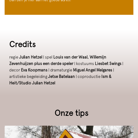
Credits
regie
Julian Hetzel
| spel
Louis van der Waal, Willemijn
Zevenhuijzen plus een derde speler
| kostuums
Liesbet Swings
|
decor
Eva Koopmans
| dramaturgie
Miguel Angel Melgares
|
artistieke begeleiding
Jetse Batelaan
| coproductie
Ism &
Heit/Studio Julian Hetzel
Onze tips
Overslaan