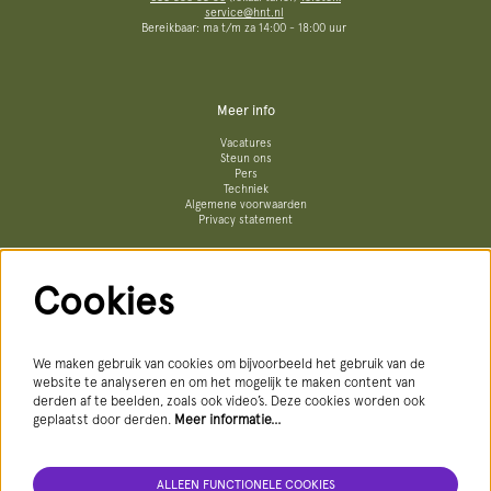
service@hnt.nl
Bereikbaar: ma t/m za 14:00 - 18:00 uur
Meer info
Vacatures
Steun ons
Pers
Techniek
Algemene voorwaarden
Privacy statement
Cookies
Volg ons
We maken gebruik van cookies om bijvoorbeeld het gebruik van de
website te analyseren en om het mogelijk te maken content van
derden af te beelden, zoals ook video’s. Deze cookies worden ook
geplaatst door derden.
Meer informatie…
AANMELDEN NIEUWSBRIEF
ALLEEN FUNCTIONELE COOKIES