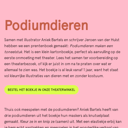
Podiumdieren
Samen met illustrator Aniek Bartels en schrijver Jeroen van der Hulst
hebben we een prentenboek gemaakt:
Podiumdieren maken een
toneelstuk
. Het is een klein kartonboekje, perfect als aanvulling op de
eerste onmoeting met theater. Lees het samen ter voorbereiding op
een theaterbezoek, of kijk er juist in om na te praten over wat er
allemaal te zien was. Het boekje is al leuk vanaf 1 jaar, want het staat
vol kleurrijke illustraties van dieren met en zonder kostuum.
BESTEL HET BOEKJE IN ONZE THEATERWINKEL
Thuis ook meespelen met de podiumdieren? Aniek Bartels heeft van
drie podiumdieren uit het boekje hun maskers als knutselplaat
gemaakt. Kleur ze in en knip ze (samen) uit. Met een elastiekje erbij kan
je hem echt aantrekken en meespelen in het wonderlijke verhaal van