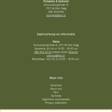
Postadres & kantoren
Schouwburgstraat 10
2511 VA Den Haag
088 3565356
receptie@hnt.nl
Kaartverkoop en informatie
Kassa
Schouwburgstraat 8, 2511 VA Den Haag
Geopend: di t/m vr 14:00 - 18:00 uur
088 356 53 56
(lokaal tarief)
Teletolk
service@hnt.nl
Bereikbaar: ma t/m za 14:00 - 18:00 uur
Meer info
Vacatures
Steun ons
Pers
Techniek
Algemene voorwaarden
Privacy statement