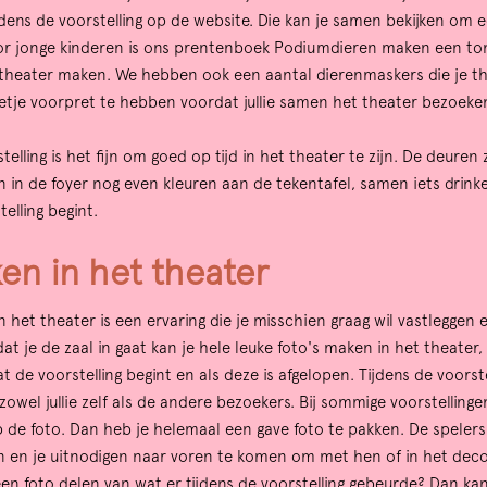
ijdens de voorstelling op de website. Die kan je samen bekijken om e
Voor jonge kinderen is ons prentenboek Podiumdieren maken een to
heater maken. We hebben ook een aantal dierenmaskers die je thu
etje voorpret te hebben voordat jullie samen het theater bezoeke
elling is het fijn om goed op tijd in het theater te zijn. De deuren 
n in de foyer nog even kleuren aan de tekentafel, samen iets drink
elling begint.
en in het theater
 het theater is een ervaring die je misschien graag wil vastleggen
at je de zaal in gaat kan je hele leuke foto's maken in het theate
at de voorstelling begint en als deze is afgelopen. Tijdens de voorst
owel jullie zelf als de andere bezoekers. Bij sommige voorstelling
de foto. Dan heb je helemaal een gave foto te pakken. De spelers z
n en je uitnodigen naar voren te komen om met hen of in het deco
een foto delen van wat er tijdens de voorstelling gebeurde? Dan ka