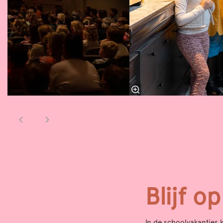
Blijf o
In de schoolvakanties k