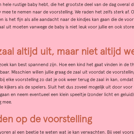
n hele rustige baby hebt, die het grootste deel van de dag overal 
mee te nemen naar de voorstelling. We raden het zelfs sterk af. Oo
n is het fijn als alle aandacht naar de kindjes kan gaan die de voor
zaal uit moeten vanwege de baby is niet leuk voor jullie en ook sto
aal altijd uit, maar niet altijd w
zoek kan best spannend zijn. Hoe een kind het gaat vinden in de th
aar. Misschien willen jullie graag de zaal uit voordat de voorstellin
et bij elke voorstelling zo dat je ook weer terug de zaal in kan, omda
e kijkers als de spelers. Sluit het dus zoveel mogelijk uit door voor
 gaan en neem eventueel een klein speeltje (zonder licht en geluid) 
ng mee.
en op de voorstelling
e voren al een beetje te weten wat je kan verwachten. Bij veel voors