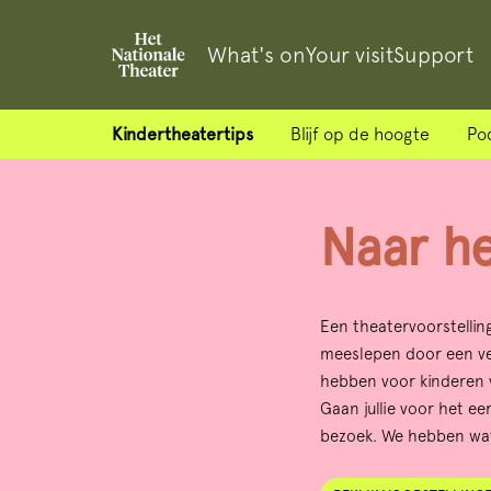
What's on
Your visit
Support
Kindertheatertips
Blijf op de hoogte
Po
Naar he
Een theatervoorstellin
meeslepen door een ver
hebben voor kinderen v
Gaan jullie voor het ee
bezoek. We hebben wat f