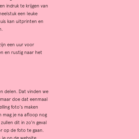
en indruk te krijgen van
neelstuk een leuke
is kan uitprinten en
Zoom
in
n.
zijn een uur voor
en en rustig naar het
 en delen. Dat vinden we
r, maar doe dat eenmaal
elling foto's maken
en mag je na afloop nog
ullen dit in zo'n geval
r op de foto te gaan.
n je op de website