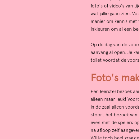
foto's of video's van t
wat jullie gaan zien. 
manier om kennis met t
Zoom
in
inkleuren om al een be
Op de dag van de voorst
aanvang al open. Je ka
toilet voordat de voorst
Foto's mak
Een (eerste) bezoek aan
alleen maar leuk! Voord
in de zaal alleen voord
stoort het bezoek van z
even met de spelers op 
na afloop zelf aangeve
Wil je toch heel graag 