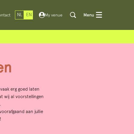
NL
EN
ntact
My venue
Menu
en
 vaak erg goed laten
 wij al voorstellingen
.
voorafgaand aan jullie
!