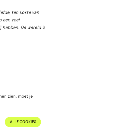
iefde, ten koste van
p een veel
j hebben. De wereld is
nen zien, moet je
ALLE COOKIES