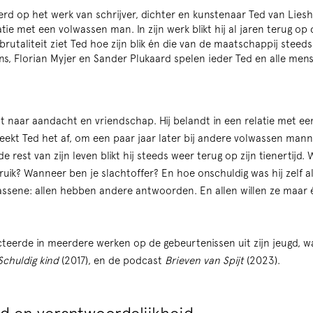
erd op het werk van schrijver, dichter en kunstenaar Ted van Liesho
tie met een volwassen man. In zijn werk blikt hij al jaren terug op d
n brutaliteit ziet Ted hoe zijn blik én die van de maatschappij stee
, Florian Myjer en Sander Plukaard spelen ieder Ted en alle mens
rt naar aandacht en vriendschap. Hij belandt in een relatie met e
eekt Ted het af, om een paar jaar later bij andere volwassen man
 rest van zijn leven blikt hij steeds weer terug op zijn tienertijd. 
ruik? Wanneer ben je slachtoffer? En hoe onschuldig was hij zelf al
wassene: allen hebben andere antwoorden. En allen willen ze maar 
cteerde in meerdere werken op de gebeurtenissen uit zijn jeugd,
Schuldig kind
(2017), en de podcast
Brieven van Spijt
(2023).