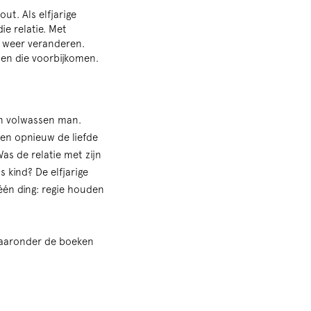
ut. Als elfjarige
ie relatie. Met
ds weer veranderen.
en die voorbijkomen.
en volwassen man.
nen opnieuw de liefde
Was de relatie met zijn
s kind? De elfjarige
één ding: regie houden
 waaronder de boeken