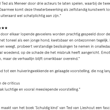
Ted als Meneer door drie acteurs te laten spelen, waarbij de twe
 Daarmee komt deze theaterbewerking als zelfstandig kunstwerk lo
 uiteraard wel schatplichtig aan zijn."
★★★
 door elkaar lopende gevoelens worden prachtig gespeeld door de 
het toneel als een jonge hond, kwetsbaar en onbezonnen tegelijk. F
 en weegt, probeert verstandige beslissingen te nemen in onalledaa
l woedend, op de schade die het misbruik heeft aangericht. Emoti
 maar de verhaallijn blijft onwrikbaar overeind."
d tot een huiveringwekkende en gelaagde voorstelling, die nog lang b
 de criticus
aak luchtige en vooral meeslepende voorstelling."
 maakt van het boek ‘Schuldig kind’ van Ted van Lieshout een fas