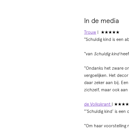
In de media
Trouw
| ★★★★★
"Schuldig kind is een a
"van
Schuldig kind
heef
"Ondanks het zware on
vergoelijken. Het deco
daar zeker aan bij. Ee
zichzelf, maar ook aan o
de Volkskrant
| ★★★
"‘Schuldig kind’ is een
"Om haar voorstelling n