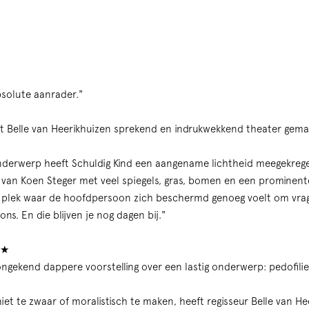
bsolute aanrader."
t Belle van Heerikhuizen sprekend en indrukwekkend theater gema
derwerp heeft Schuldig Kind een aangename lichtheid meegekrege
r van Koen Steger met veel spiegels, gras, bomen en een prominen
n plek waar de hoofdpersoon zich beschermd genoeg voelt om vrag
ns. En die blijven je nog dagen bij."
★★
 ongekend dappere voorstelling over een lastig onderwerp: pedofilie
iet te zwaar of moralistisch te maken, heeft regisseur Belle van He