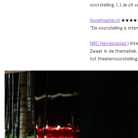
voorstelling. (..) Je zi
ilovetheater.nl
★★★★
"De voorstelling is int
NRC Handelsblad
| Int
Zwaar in de thematiek, 
tot theatervoorstelling.
Overslaan