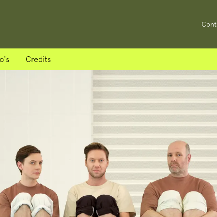
Cont
o's
Credits