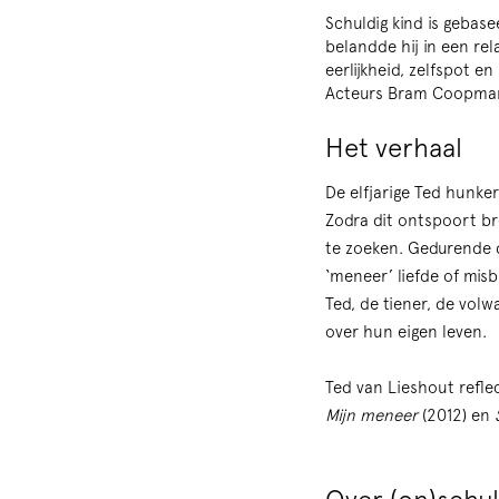
Schuldig kind is gebase
belandde hij in een rela
eerlijkheid, zelfspot e
Acteurs Bram Coopmans
Het verhaal
De elfjarige Ted hunke
Zodra dit ontspoort br
te zoeken. Gedurende de
‘meneer’ liefde of misb
Ted, de tiener, de vol
over hun eigen leven.
Ted van Lieshout refle
Mijn meneer
(2012) en