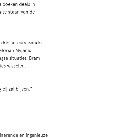
e boeken deels in
s te staan van de
drie acteurs. Sander
lorian Myjer is
gse situaties. Bram
Inzoomen
es wisselen,
ij zal blijven."
cinerende en ingenieuze