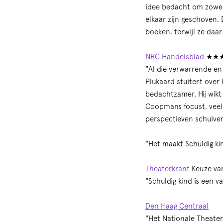
idee bedacht om zowel 
elkaar zijn geschoven.
boeken, terwijl ze daar
NRC Handelsblad
★★
"Al die verwarrende en
Plukaard stuitert over 
bedachtzamer. Hij wikt
Inzoomen
Coopmans focust, veela
perspectieven schuiven,
"Het maakt Schuldig kin
Theaterkrant
Keuze van
"Schuldig kind is een v
Den Haag Centraal
"Het Nationale Theater