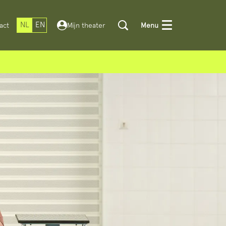
NL
EN
act
Mijn theater
Menu