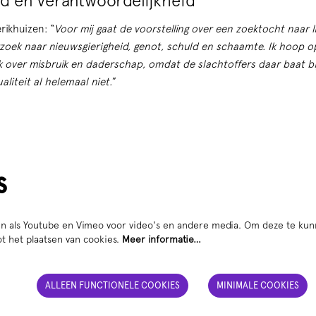
d en verantwoordelijkheid
rikhuizen: “
Voor mij gaat de voorstelling o
ver een zoektocht naar l
erzoek naar nieuwsgierigheid, genot, schuld en schaamte. Ik hoop o
over misbruik en daderschap, omdat de slachtoffers daar baat bi
aliteit al helemaal niet.
”
s
n als Youtube en Vimeo voor video's en andere media. Om deze te kun
t het plaatsen van cookies.
Meer informatie…
ALLEEN FUNCTIONELE COOKIES
MINIMALE COOKIES