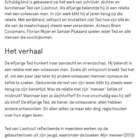
Schuldig kind is gebaseerd op het werk van schrijver, dichter en
kunstenaar Ted van Lieshout. Als elfjarige belandde hij in een relatie
met een volwassen man. In zijn werk blikt hij al jaren terug op die
relatie. Met eerlijkheid, zelfspot en brutaliteit ziet Ted hoe zijn blik én
die van de maatschappij steeds weer veranderen. Acteurs Bram
Coopmans, Florian Myjer en Sander Plukaard spelen ieder Ted en alle
mensen die voorbijkomen.
Het verhaal
De elfjarige Ted hunkert naar aandacht en vriendschap. Hij belandt in
een relatie met een volwassen man. Zodra dit ontspoort breekt Ted het
af, om een paar jaar later bij andere volwassen mannen opnieuw de
liefde te zoeken. Gedurende de rest van zijn leven blikt hij steeds weer
terug op zijn tienertijd. Was de relatie met zijn ‘meneer’ liefde of
misbruik? Wanneer ben je slachtoffer? En hoe onschuldig was hij zelf
als kind? De elfjarige Ted, de tiener, de volwassene: allen hebben
andere antwoorden. En allen willen ze maar één ding: regie houden
over hun eigen leven.
Ted van Lieshout reflecteerde in meerdere werken op de
gebeurtenissen uit zijn jeugd, waaronder de boeken
Mijn meneer
(2012)