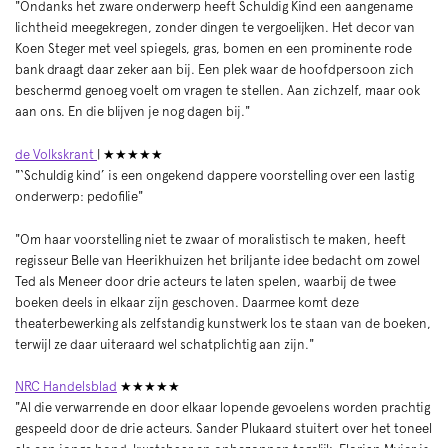
"Ondanks het zware onderwerp heeft Schuldig Kind een aangename
lichtheid meegekregen, zonder dingen te vergoelijken. Het decor van
Koen Steger met veel spiegels, gras, bomen en een prominente rode
bank draagt daar zeker aan bij. Een plek waar de hoofdpersoon zich
beschermd genoeg voelt om vragen te stellen. Aan zichzelf, maar ook
aan ons. En die blijven je nog dagen bij."
de Volkskrant
| ★★★★★
"‘Schuldig kind’ is een ongekend dappere voorstelling over een lastig
onderwerp: pedofilie"
"Om haar voorstelling niet te zwaar of moralistisch te maken, heeft
regisseur Belle van Heerikhuizen het briljante idee bedacht om zowel
Ted als Meneer door drie acteurs te laten spelen, waarbij de twee
Zoom
boeken deels in elkaar zijn geschoven. Daarmee komt deze
in
theaterbewerking als zelfstandig kunstwerk los te staan van de boeken,
terwijl ze daar uiteraard wel schatplichtig aan zijn."
NRC Handelsblad
★★★★★
"Al die verwarrende en door elkaar lopende gevoelens worden prachtig
gespeeld door de drie acteurs. Sander Plukaard stuitert over het toneel