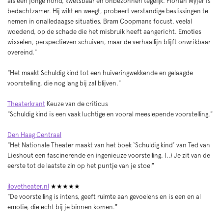
als een jonge hond, kwetsbaar en onbezonnen tegelijk. Florian Myjer is
bedachtzamer. Hij wikt en weegt, probeert verstandige beslissingen te
nemen in onalledaagse situaties. Bram Coopmans focust, veelal
woedend, op de schade die het misbruik heeft aangericht. Emoties
wisselen, perspectieven schuiven, maar de verhaallijn blijft onwrikbaar
overeind."
"Het maakt Schuldig kind tot een huiveringwekkende en gelaagde
voorstelling, die nog lang bij zal blijven."
Theaterkrant
Keuze van de criticus
"Schuldig kind is een vaak luchtige en vooral meeslepende voorstelling."
Den Haag Centraal
"Het Nationale Theater maakt van het boek ‘Schuldig kind’ van Ted van
Lieshout een fascinerende en ingenieuze voorstelling. (..) Je zit van de
eerste tot de laatste zin op het puntje van je stoel"
ilovetheater.nl
★★★★★
"De voorstelling is intens, geeft ruimte aan gevoelens en is een en al
emotie, die echt bij je binnen komen."