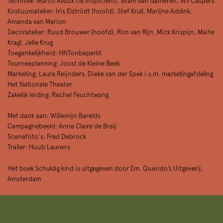
Techniek: Marco Alibux (1e Inspicient), Bram van Gameren, Wil Caspers
Kostuumatelier: Iris Elströdt (hoofd), Stef Krull, Marijne Addink,
Amanda van Marion
Decoratelier: Ruud Brouwer (hoofd), Ron van Rijn, Mick Krispijn, Maite
Kragl, Jelle Krug
Toegankelijkheid: HNTonbeperkt
Tourneeplanning: Joost de Kleine Beek
Marketing: Laura Reijnders, Dieke van der Spek i.s.m. marketingafdeling
Het Nationale Theater
Zakelijk leiding: Rachel Feuchtwang
Met dank aan: Willemijn Barelds
Campagnebeeld: Anne Claire de Breij
Scenefoto's: Fred Debrock
Trailer: Huub Laurens
Het boek Schuldig kind is uitgegeven door Em. Querido’s Uitgeverij,
Amsterdam