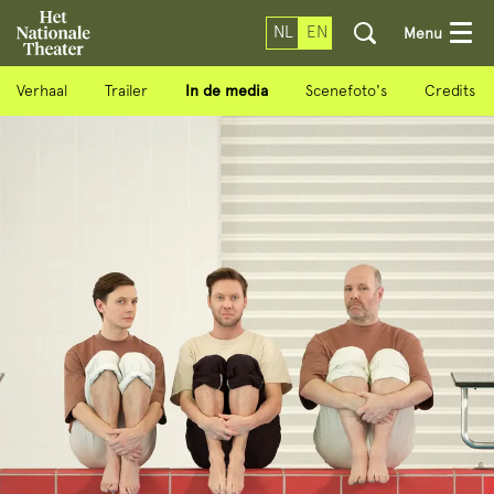
NL
EN
Menu
Verhaal
Trailer
In de media
Scenefoto's
Credits