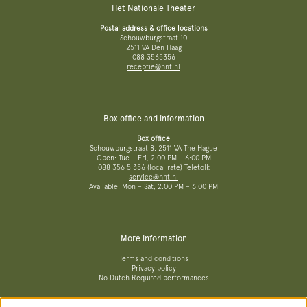
Het Nationale Theater
Postal address & office locations
Schouwburgstraat 10
2511 VA Den Haag
088 3565356
receptie@hnt.nl
Box office and information
Box office
Schouwburgstraat 8, 2511 VA The Hague
Open: Tue – Fri, 2:00 PM – 6:00 PM
088 356 5 356
(local rate)
Teletolk
service@hnt.nl
Available: Mon – Sat, 2:00 PM – 6:00 PM
More information
Terms and conditions
Privacy policy
No Dutch Required performances