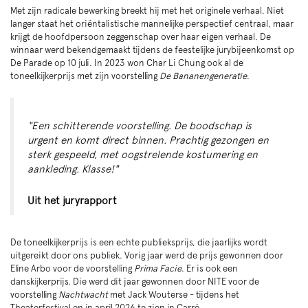
Met zijn radicale bewerking breekt hij met het originele verhaal. Niet
langer staat het oriëntalistische mannelijke perspectief centraal, maar
krijgt de hoofdpersoon zeggenschap over haar eigen verhaal. De
winnaar werd bekendgemaakt tijdens de feestelijke jurybijeenkomst op
De Parade op 10 juli. In 2023 won Char Li Chung ook al de
toneelkijkerprijs met zijn voorstelling
De Bananengeneratie
.
"Een schitterende voorstelling. De boodschap is
urgent en komt direct binnen. Prachtig gezongen en
sterk gespeeld, met oogstrelende kostumering en
aankleding. Klasse!"
Uit het juryrapport
De toneelkijkerprijs is een echte publieksprijs, die jaarlijks wordt
uitgereikt door ons publiek. Vorig jaar werd de prijs gewonnen door
Eline Arbo voor de voorstelling
Prima Facie
. Er is ook een
danskijkerprijs. Die werd dit jaar gewonnen door NITE voor de
voorstelling
Nachtwacht
met Jack Wouterse - tijdens het
Theaterfestival en in april 2026 te zien in Carré.