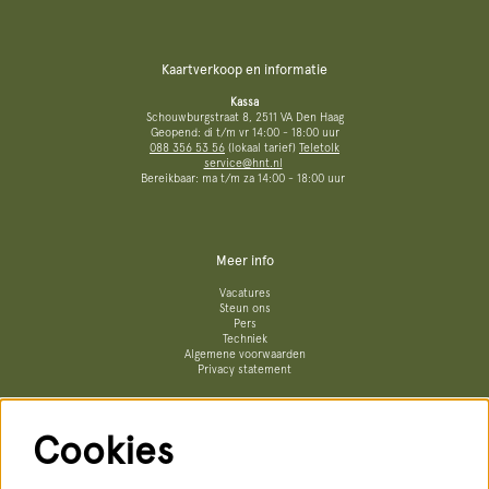
Kaartverkoop en informatie
Kassa
Schouwburgstraat 8, 2511 VA Den Haag
Geopend: di t/m vr 14:00 - 18:00 uur
088 356 53 56
(lokaal tarief)
Teletolk
service@hnt.nl
Bereikbaar: ma t/m za 14:00 - 18:00 uur
Meer info
Vacatures
Steun ons
Pers
Techniek
Algemene voorwaarden
Privacy statement
Cookies
Volg ons