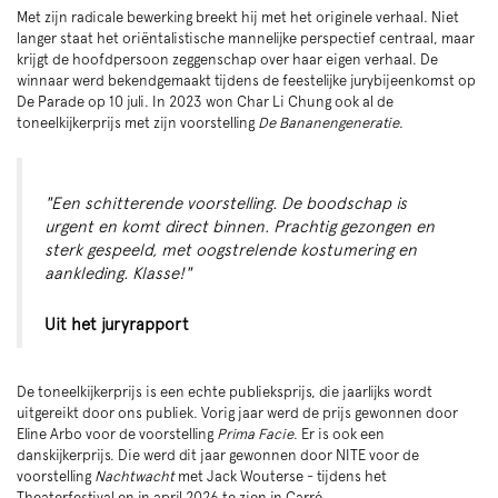
Met zijn radicale bewerking breekt hij met het originele verhaal. Niet
langer staat het oriëntalistische mannelijke perspectief centraal, maar
krijgt de hoofdpersoon zeggenschap over haar eigen verhaal. De
winnaar werd bekendgemaakt tijdens de feestelijke jurybijeenkomst op
De Parade op 10 juli. In 2023 won Char Li Chung ook al de
toneelkijkerprijs met zijn voorstelling
De Bananengeneratie
.
"Een schitterende voorstelling. De boodschap is
urgent en komt direct binnen. Prachtig gezongen en
sterk gespeeld, met oogstrelende kostumering en
aankleding. Klasse!"
Uit het juryrapport
De toneelkijkerprijs is een echte publieksprijs, die jaarlijks wordt
uitgereikt door ons publiek. Vorig jaar werd de prijs gewonnen door
Eline Arbo voor de voorstelling
Prima Facie
. Er is ook een
danskijkerprijs. Die werd dit jaar gewonnen door NITE voor de
voorstelling
Nachtwacht
met Jack Wouterse - tijdens het
Theaterfestival en in april 2026 te zien in Carré.