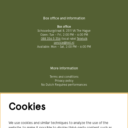
Box office and information
Box office
Schouwburgstraat 8, 2511 VA The Hague
Open: Tue – Fri, 2:00 PM – 6:00 PM
088 356 5 356
(local rate)
Teletolk
service@hnt.nl
Available: Mon – Sat, 2:00 PM – 6:00 PM
More information
Terms and conditions
Privacy policy
No Dutch Required performances
Cookies
Follow us
We use cookies and similar techniques to analyze the use of the
website, to make it possible to display third-party content such as