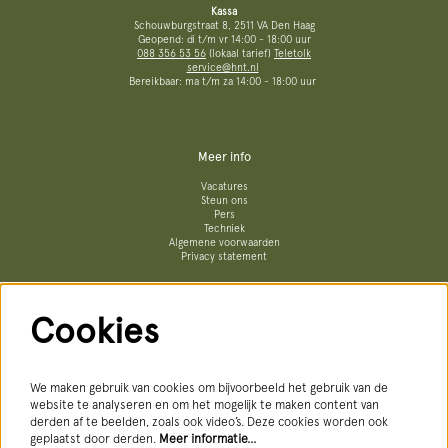
Kassa
Schouwburgstraat 8, 2511 VA Den Haag
Geopend: di t/m vr 14:00 - 18:00 uur
088 356 53 56
(lokaal tarief)
Teletolk
service@hnt.nl
Bereikbaar: ma t/m za 14:00 - 18:00 uur
Meer info
Vacatures
Steun ons
Pers
Techniek
Algemene voorwaarden
Privacy statement
Cookies
Volg ons
We maken gebruik van cookies om bijvoorbeeld het gebruik van de
website te analyseren en om het mogelijk te maken content van
derden af te beelden, zoals ook video’s. Deze cookies worden ook
geplaatst door derden.
Meer informatie…