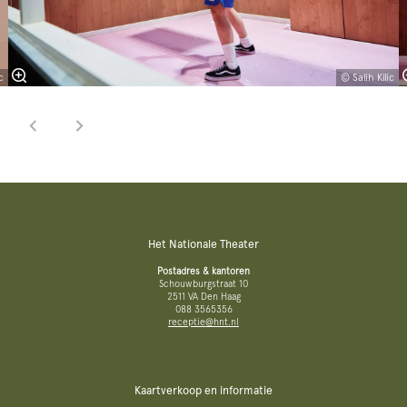
c
© Salih Kilic
Het Nationale Theater
Postadres & kantoren
Schouwburgstraat 10
2511 VA Den Haag
088 3565356
receptie@hnt.nl
Kaartverkoop en informatie