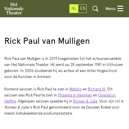
NL
EN
Menu
Rick Paul van Mulligen
Rick Paul van Mulligen is in 2019 toegetreden tot het acteursensemble
van Het Nationale Theater. Hij werd op 28 september 1981 in Uithuizen
geboren. In 2006 studeerde hij als acteur af aan Artez Hogeschool
voor de Kunsten in Arnhem.
Komend seizoen is Rick Paul te zien in
Mefisto
en
Richard III
. Dit
seizoen was Rick Paul te zien in
Phaedra in vlammen
en
Operation
Hellfire
. Afgelopen seizoen speelde hij in
Romeo & Julia
. Voor zijn rol in
Romeo & Julia
is Rick Paul genomineerd voor de Gouden Krekel voor
meest indrukwekkende podiumprestatie.