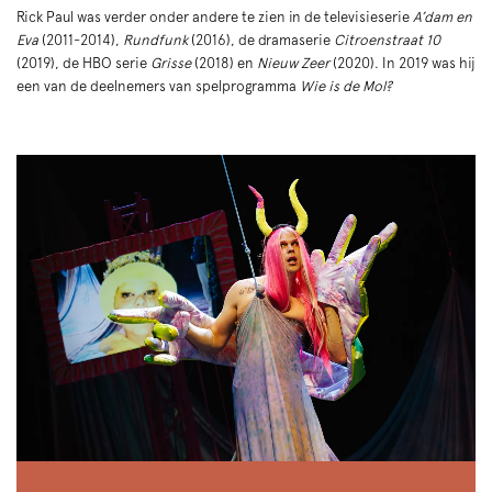
Rick Paul was verder onder andere te zien in de televisieserie
A’dam en
Eva
(2011-2014),
Rundfunk
(2016), de dramaserie
Citroenstraat 10
Inzoomen
(2019), de HBO serie
Grisse
(2018) en
Nieuw Zeer
(2020). In 2019 was hij
een van de deelnemers van spelprogramma
Wie is de Mol?