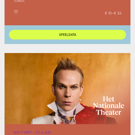
TONEEL
€ 10–€ 36
SPEELDATA
WO 17 MRT
-
ZO 6 JUN