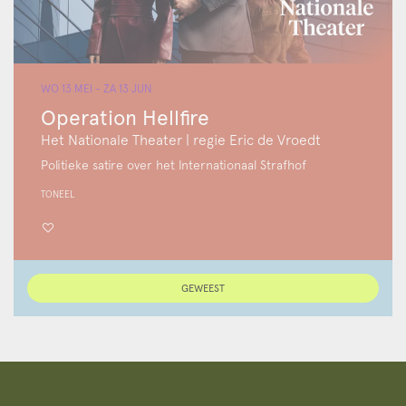
WO 13 MEI
-
ZA 13 JUN
Operation Hellfire
Het Nationale Theater | regie Eric de Vroedt
Politieke satire over het Internationaal Strafhof
TONEEL
GEWEEST