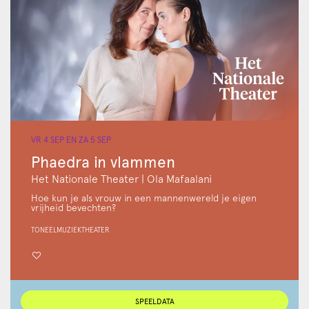
VR 4 SEP
EN
ZA 5 SEP
Phaedra in vlammen
Het Nationale Theater | Ola Mafaalani
Hoe kun je als vrouw in een mannenwereld je eigen
vrijheid bevechten?
TONEEL
MUZIEKTHEATER
SPEELDATA