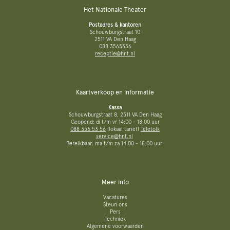
Het Nationale Theater
Postadres & kantoren
Schouwburgstraat 10
2511 VA Den Haag
088 3565356
receptie@hnt.nl
Kaartverkoop en informatie
Kassa
Schouwburgstraat 8, 2511 VA Den Haag
Geopend: di t/m vr 14:00 - 18:00 uur
088 356 53 56
(lokaal tarief)
Teletolk
service@hnt.nl
Bereikbaar: ma t/m za 14:00 - 18:00 uur
Meer info
Vacatures
Steun ons
Pers
Techniek
Algemene voorwaarden