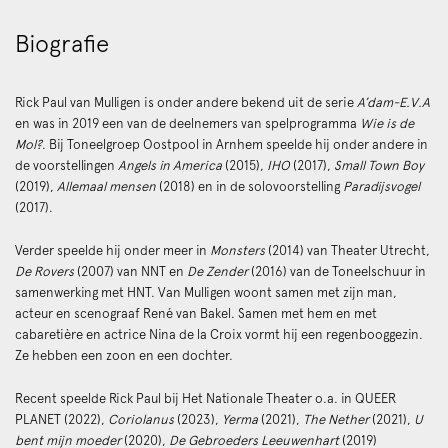
Biografie
Rick Paul van Mulligen is onder andere bekend uit de serie
A’dam-E.V.A
en was in 2019 een van de deelnemers van spelprogramma
Wie is de
Mol?
. Bij Toneelgroep Oostpool in Arnhem speelde hij onder andere in
de voorstellingen
Angels in America
(2015),
IHO
(2017),
Small Town Boy
(2019),
Allemaal mensen
(2018) en in de solovoorstelling
Paradijsvogel
(2017).
Verder speelde hij onder meer in
Monsters
(2014) van Theater Utrecht,
De Rovers
(2007) van NNT en
De Zender
(2016) van de Toneelschuur in
samenwerking met HNT. Van Mulligen woont samen met zijn man,
acteur en scenograaf René van Bakel. Samen met hem en met
cabaretière en actrice Nina de la Croix vormt hij een regenbooggezin.
Ze hebben een zoon en een dochter.
Recent speelde Rick Paul bij Het Nationale Theater o.a. in QUEER
PLANET (2022),
Coriolanus
(2023),
Y
erma
(2021),
The Nether
(2021),
U
bent mijn moeder
(2020),
De Gebroeders Leeuwenhart
(2019)