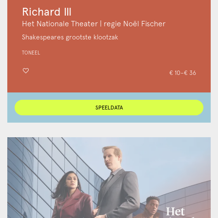
Richard III
Het Nationale Theater | regie Noël Fischer
Shakespeares grootste klootzak
TONEEL
€ 10–€ 36
SPEELDATA