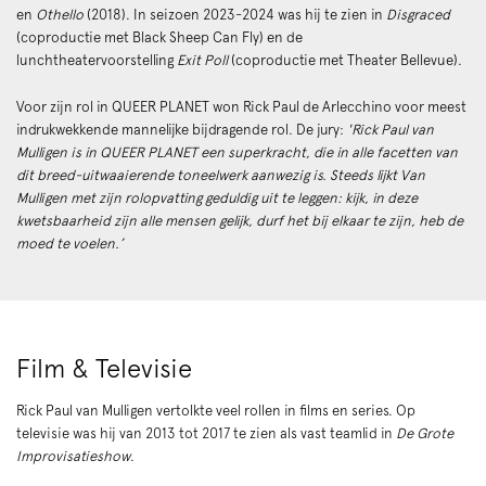
en
Othello
(2018). In seizoen 2023-2024 was hij te zien in
Disgraced
(coproductie met Black Sheep Can Fly) en de
lunchtheatervoorstelling
Exit Poll
(coproductie met Theater Bellevue).
Voor zijn rol in QUEER PLANET won Rick Paul de Arlecchino voor meest
indrukwekkende mannelijke bijdragende rol. De jury:
'Rick Paul van
Mulligen is in QUEER PLANET een superkracht, die in alle facetten van
dit breed-uitwaaierende toneelwerk aanwezig is. Steeds lijkt Van
Mulligen met zijn rolopvatting geduldig uit te leggen: kijk, in deze
kwetsbaarheid zijn alle mensen gelijk, durf het bij elkaar te zijn, heb de
moed te voelen.’
Film & Televisie
Rick Paul van Mulligen vertolkte veel rollen in films en series. Op
televisie was hij van 2013 tot 2017 te zien als vast teamlid in
De Grote
Improvisatieshow
.