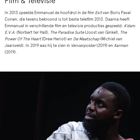
Film & Televisie
In 2013 speelde Emmanuel de hoofdrol in de film
Exit
van Boris Paval
Conen, die tevens bekroond is tot beste telefilm 2013. Daarna heeft
Emmanuel in verschillende film en televisie producties gespeeld:
A’dam
E.V.A
. (Norbert ter Hall),
The Paradise Suite
(Joost van Ginkel),
The
Power Of The Heart
(Drew Heriot) en
De Maatschap
(Michiel van
Jaarsveld). In 2019 was hij te zien in
Venserpolder
(2019) en
Karman
(2019).