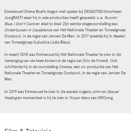
Emmanuel Ohene Boafo begon met spelen bij DEGASTEN (Voorheen
JongRAST) waar hij in vele producties heeft gespeeld, o.a.
Runnin’
Blue, I Don’t Care
en
Wall to Wall
. Zijn eerste stagevoorstelling was
Ondertussen in Casablanc
a van Het Nationale Theater en Toneelgroep
Oostpool, in de regie van Jeroen De Man. In 2017 speelde hij in
Neelie!
van Toneelgroep Suburbia (Julia Bless).
In maart 2018 was Emmanuel bij Het Nationale Theater te zien in
De
hereniging van de twee Korea’s
in de regie van Eric de Vroedt. Ook
schitterde hij in de voorstelling
Cinema
, een co-productie van Het
Nationale Theater en Toneelgroep Oostpool, in de regie van Jeroen De
Man.
In 2019 was Emmanuel te zien in
De wereld volgens John
en
Sexual
Healing
en momenteel is hij te zien in
Trojan Wars
van HNTjong.