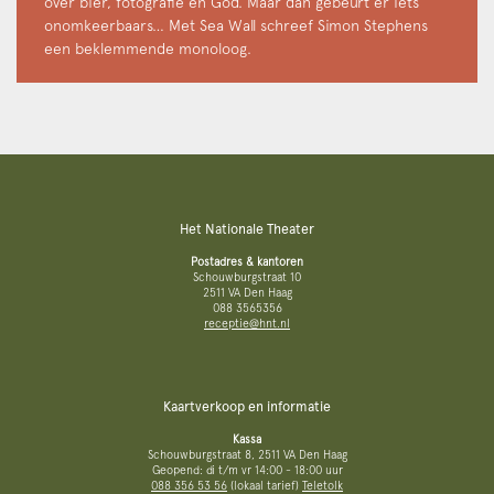
over bier, fotografie en God. Maar dan gebeurt er iets
onomkeerbaars… Met Sea Wall schreef Simon Stephens
een beklemmende monoloog.
Het Nationale Theater
Postadres & kantoren
Schouwburgstraat 10
2511 VA Den Haag
088 3565356
receptie@hnt.nl
Kaartverkoop en informatie
Kassa
Schouwburgstraat 8, 2511 VA Den Haag
Geopend: di t/m vr 14:00 - 18:00 uur
088 356 53 56
(lokaal tarief)
Teletolk