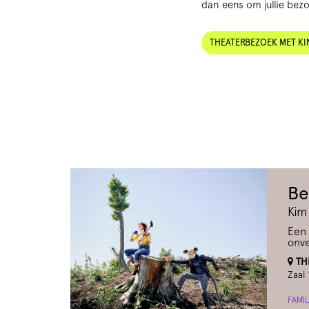
dan eens om jullie bez
THEATERBEZOEK MET K
Be
Kim
Een 
onv
THE
Zaal 
FAMIL