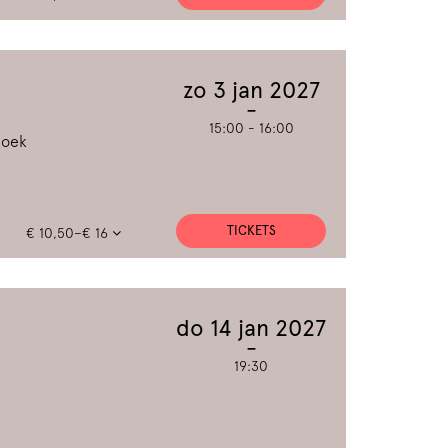
zo 3 jan 2027
15:00
-
16:00
boek
TICKETS
€ 10,50–€ 16
do 14 jan 2027
19:30