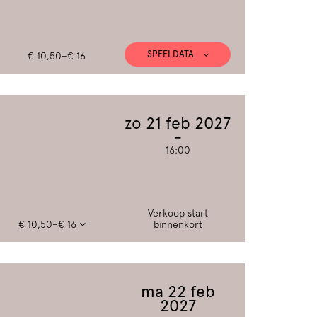
SPEELDATA
€ 10,50–€ 16
zo 21 feb 2027
16:00
Verkoop start
€ 10,50–€ 16
binnenkort
ma 22 feb
2027