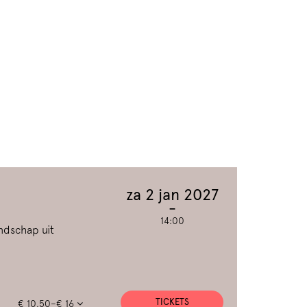
za 2 jan 2027
14:00
endschap uit
TICKETS
€ 10,50–€ 16