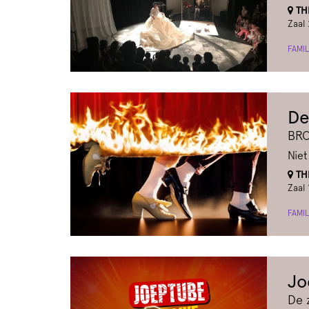
THE
Zaal 
FAMIL
De
BRO
Niet
THE
Zaal 
FAMIL
Jo
De 