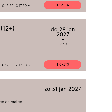
TICKETS
€ 12,50–€ 17,50
 (12+)
do 28 jan
2027
19:30
TICKETS
€ 12,50–€ 17,50
zo 31 jan 2027
rten en maten