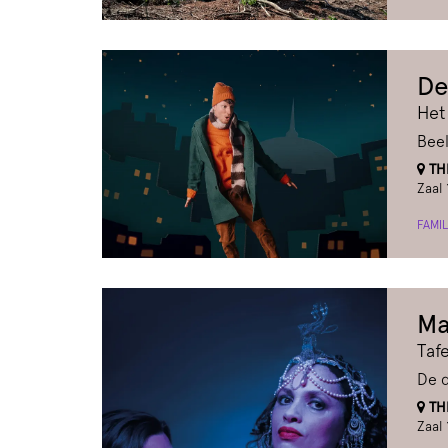
De
Het
Beel
THE
Zaal 
FAMIL
Ma
Taf
De 
THE
Zaal 