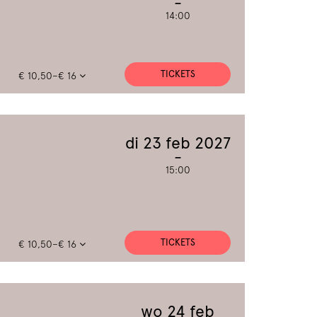
14:00
TICKETS
€ 10,50–€ 16
di 23 feb 2027
15:00
TICKETS
€ 10,50–€ 16
wo 24 feb