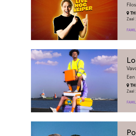
Filo
THE
Zaal 
FAMIL
Lo
Va
Een 
THE
Zaal 
FAMIL
Po