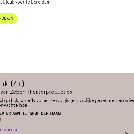
oek leuk voor te bereiden.
INDEREN
uk (4+)
 van Zeben Theaterproducties
slapstickcomedy vol achtervolgingen, vrolijke gevechten en vri
erwachte hoek
ATER AAN HET SPUI, DEN HAAG
1
IE & JEUGD