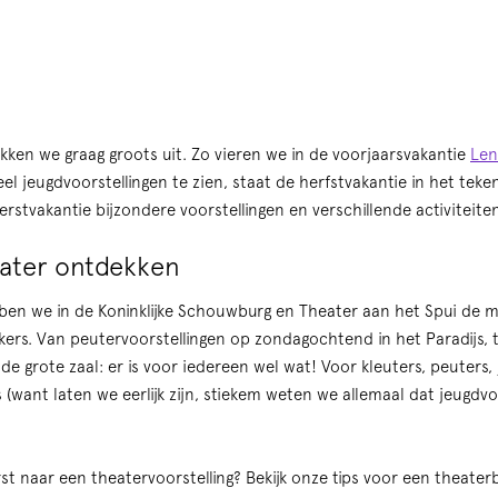
akken we graag groots uit. Zo vieren we in de voorjaarsvakantie
Len
el jeugdvoorstellingen te zien, staat de herfstvakantie in het tek
rstvakantie bijzondere voorstellingen en verschillende activiteite
ater ontdekken
ben we in de Koninklijke Schouwburg en Theater aan het Spui de m
ers. Van peutervoorstellingen op zondagochtend in het Paradijs, 
n de grote zaal: er is voor iedereen wel wat! Voor kleuters, peuters
(want laten we eerlijk zijn, stiekem weten we allemaal dat jeugdvoo
erst naar een theatervoorstelling? Bekijk onze tips voor een theat