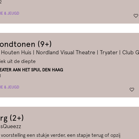
2
IE & JEUGD
ondtonen (9+)
 Houten Huis | Nordland Visual Theatre | Tryater | Club 
ek uit de diepte
ATER AAN HET SPUI, DEN HAAG
1
IE & JEUGD
rg (2+)
 sQueezz
 voorstelling een stukje verder, een stapje terug of opzij