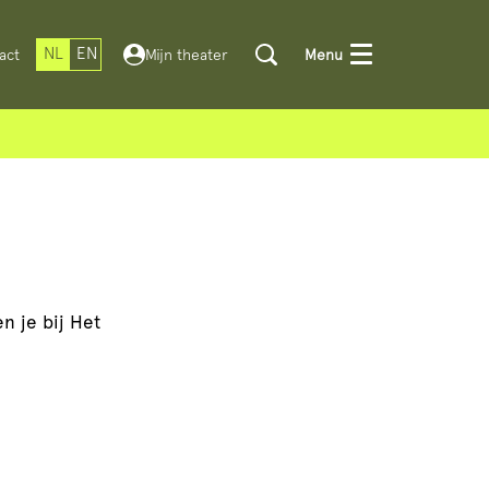
NL
EN
act
Mijn theater
Menu
en je bij Het