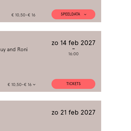
SPEELDATA
€ 10,50–€ 16
zo 14 feb 2027
Guy and Roni
16:00
TICKETS
€ 10,50–€ 16
zo 21 feb 2027