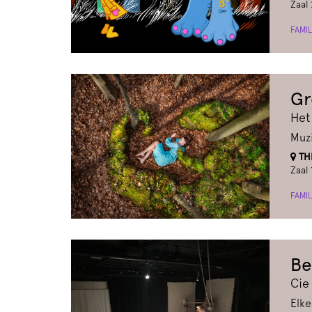
Zaal 
FAMIL
Gr
Het
Muzi
THE
Zaal 
FAMIL
Be
Cie
Elke