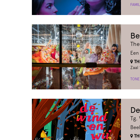
FAMIL
Be
The
Een 
THE
Zaal 
TONE
De
Tg.
Beel
THE