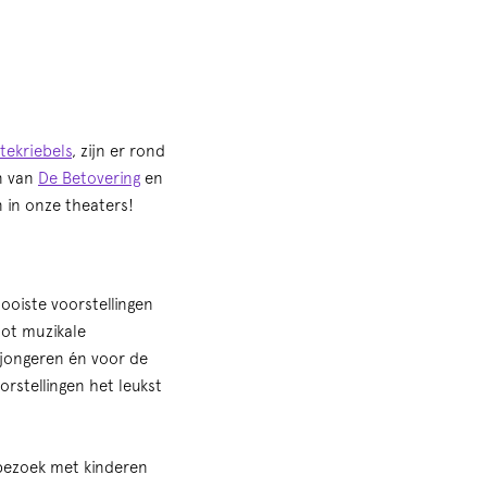
tekriebels
, zijn er rond
en van
De Betovering
en
n in onze theaters!
ooiste voorstellingen
tot muzikale
, jongeren én voor de
rstellingen het leukst
erbezoek met kinderen