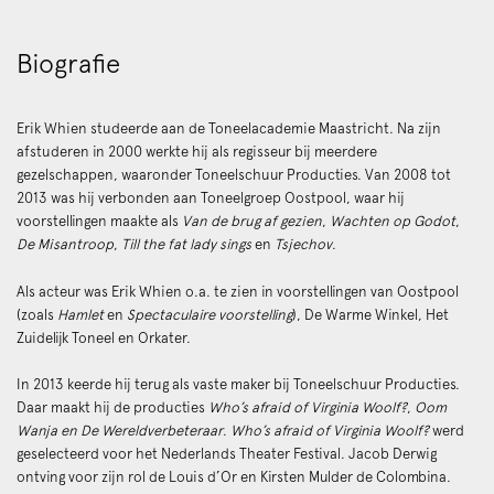
Biografie
Erik Whien studeerde aan de Toneelacademie Maastricht. Na zijn
afstuderen in 2000 werkte hij als regisseur bij meerdere
gezelschappen, waaronder Toneelschuur Producties. Van 2008 tot
2013 was hij verbonden aan Toneelgroep Oostpool, waar hij
voorstellingen maakte als
Van de brug af gezien
,
Wachten op Godot
,
De Misantroop
,
Till the fat lady sings
en
Tsjechov
.
Als acteur was Erik Whien o.a. te zien in voorstellingen van Oostpool
(zoals
Hamlet
en
Spectaculaire
voorstelling
), De Warme Winkel, Het
Zuidelijk Toneel en Orkater.
In 2013 keerde hij terug als vaste maker bij Toneelschuur Producties.
Daar maakt hij de producties
Who’s afraid of Virginia Woolf?
,
Oom
Wanja en De Wereldverbeteraar
.
Who’s afraid of Virginia Woolf?
werd
geselecteerd voor het Nederlands Theater Festival. Jacob Derwig
ontving voor zijn rol de Louis d’Or en Kirsten Mulder de Colombina.