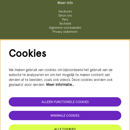
Meer info
Vacatures
Steun ons
Pers
Techniek
Algemene voorwaarden
Privacy statement
Cookies
Volg ons
We maken gebruik van cookies om bijvoorbeeld het gebruik van de
website te analyseren en om het mogelijk te maken content van
derden af te beelden, zoals ook video’s. Deze cookies worden ook
geplaatst door derden.
Meer informatie…
ALLEEN FUNCTIONELE COOKIES
AANMELDEN NIEUWSBRIEF
MINIMALE COOKIES
Deze site wordt beschermd door reCAPTCHA, dataverwerking gebeurt in overeenstemming met de
Cloud Data Processing Addendum
van
Google.
ALLE COOKIES