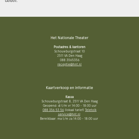
Godot.
Het Nationale Theater
Postadres & kantoren
Schouwburgstraat 10
2511 VA Den Haag
088 3565356
receptie@hnt.nl
Kaartverkoop en informatie
Kassa
Schouwburgstraat 8, 2511 VA Den Haag
Geopend: di t/m vr 14:00 - 18:00 uur
088 356 53 56
(lokaal tarief)
Teletolk
service@hnt.nl
Bereikbaar: ma t/m za 14:00 - 18:00 uur