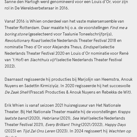
Sanne den Hartogh werd genomineerd voor een Louis d’Or, voor zijn
rol in De Wereldverbeteraar in 2016.
Vanaf 2016 is Whien onderdeel van het vaste makersensemble van
Theater Rotterdam. Daar maakte hij o.a. de voorstellingen
Find me a
boring stone
(geselecteerd voor Taalunie Toneelschrijfprijs),
Revolutionary Road
(selectie Nederlands Theater Festival 2018 en
nominatie Theo d’Or voor Alejandra Theus,
Eindspel
(selectie
Nederlands Theater Festival 2020 en Louis d’Or nominatie voor René
van ’t Hof) en
Slachthuis vijf
(selectie Nederlands Theater Festival
2022).
Daarnaast regisseerde hij producties bij Marjolijn van Heemstra, Anouk
Nuyens en Sadettin Kirmiziyüz. In 2020 regisseerde hij het succesvolle
De Zaak Shell
(Frascati Producties & Anouk Nuyens en Rebekka de Wit).
Erik Whien is vanaf seizoen 2021 huisregisseur van Het Nationale
Theater. Bij Het Nationale Theater maakte hij de voorstellingen
Krapps
laatste band
(2020),
Hebriana
(2021),
Sea Wall
(selectie Nederlands
Theater Festival 2021),
Every Brilliant Thing
(2021/2022),
Happy Days
(2023) en
Tijd Zal Ons Leren
(2023). In 2024 regisseert hij
Wachten op