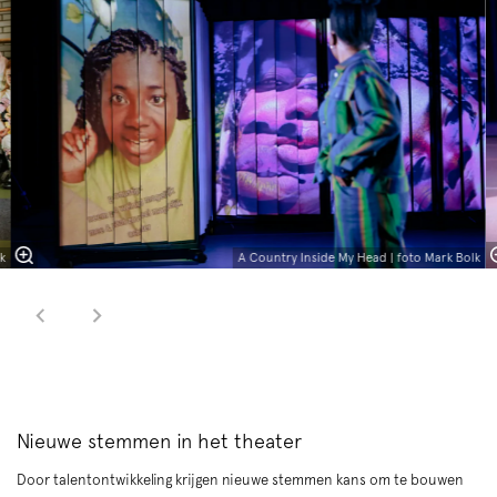
k
A Country Inside My Head | foto Mark Bolk
Nieuwe stemmen in het theater
Door talentontwikkeling krijgen nieuwe stemmen kans om te bouwen