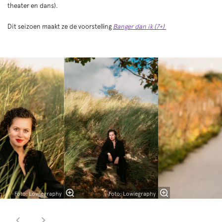
theater en dans).
Dit seizoen maakt ze de voorstelling
Banger dan ik (7+)
Inzoomen
Overslaan
Foto: Lowiegraphy
Foto: Lowiegraphy