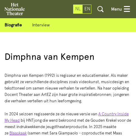
NL
EN
Menu
Biografie
Interview
Dimphna van Kempen
Dimphna van Kempen (1992) is regisseur en educatiemaker. Als maker
gebruikt ze verschillende disciplines zoals videokunst, musicdesign en
teksttoneel om samen nieuwe verhalen te vertellen. Na haar opleiding
Docent Theater aan ArtEZ zijn haar grote inspiratiebronnen; jongeren
die verhalen vertellen uit hun leefomgeving.
In 2024 seizoen regisseerde ze de nieuwe versie van
A Country Inside
My Head
bij HNTjong die werd bekroond met de Gouden Krekel voor de
meest indrukwekkende jeugdtheaterproductie. In 2025 maakte
ze
Blaaskaak
(samen met Sara Giampaolo - coproductie met Maas