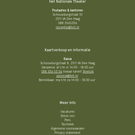
Het Nationale Theater
Postadres & kantoren
Schouwburgstraat 10
2511 VA Den Haag
088 3565356
receptie@hnt.nl
Kaartverkoop en informatie
Kassa
Schouwburgstraat 8, 2511 VA Den Haag
Geopend: di t/m vr 14:00 - 18:00 uur
088 356 53 56
(lokaal tarief)
Teletolk
service@hnt.nl
Bereikbaar: ma t/m za 14:00 - 18:00 uur
Meer info
Vacatures
Steun ons
Pers
Techniek
Algemene voorwaarden
Privacy statement