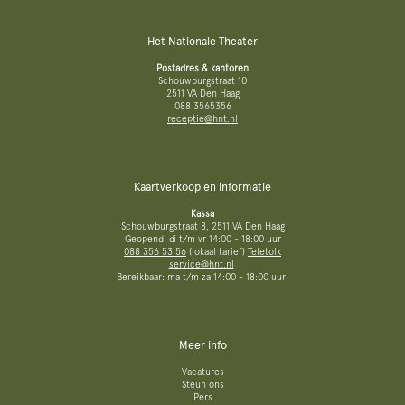
Het Nationale Theater
Postadres & kantoren
Schouwburgstraat 10
2511 VA Den Haag
088 3565356
receptie@hnt.nl
Kaartverkoop en informatie
Kassa
Schouwburgstraat 8, 2511 VA Den Haag
Geopend: di t/m vr 14:00 - 18:00 uur
088 356 53 56
(lokaal tarief)
Teletolk
service@hnt.nl
Bereikbaar: ma t/m za 14:00 - 18:00 uur
Meer info
Vacatures
Steun ons
Pers