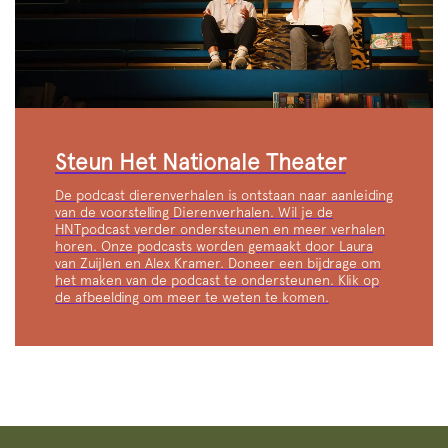
Steun Het Nationale Theater
De podcast dierenverhalen is ontstaan naar aanleiding
van de voorstelling Dierenverhalen. Wil je de
HNTpodcast verder ondersteunen en meer verhalen
horen. Onze podcasts worden gemaakt door Laura
van Zuijlen en Alex Kramer. Doneer een bijdrage om
het maken van de podcast te ondersteunen. Klik op
de afbeelding om meer te weten te komen.