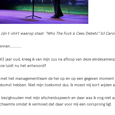
zijn t-shirt waarop staat: "Who The Fuck is Cees Debets" (c) Carol
 kennen………..
s 43 jaar oud, kreeg ik van mijn zus na afloop van deze eindexamen
hoe luidt nu het antwoord?
e met het managementteam de hei op en op een gegeven moment 
komst hebben. Niet mijn toekomst dus. Ik moest mij kort wijden a
al bezighouden met mijn afscheidsspeech en daar was ik nog niet aan
chaamte omdat ik vermoed dat daar voor mij een oorsprong ligt.