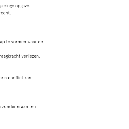
 geringe opgave.
recht.
hap te vormen waar de
raagkracht verliezen.
arin conflict kan
n zonder eraan ten