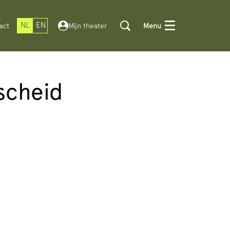
NL
EN
act
Mijn theater
Menu
fscheid