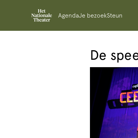
Agenda
Je bezoek
Steun
De spee