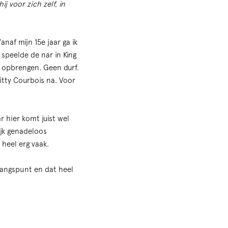
j voor zich zelf, in
naf mijn 15e jaar ga ik
 speelde de nar in King
r opbrengen. Geen durf.
itty Courbois na. Voor
r hier komt juist wel
ijk genadeloos
heel erg vaak.
tgangspunt en dat heel