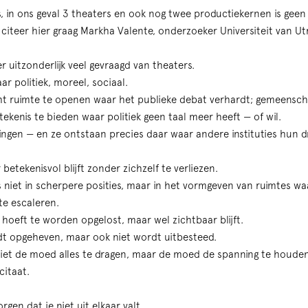
s, in ons geval 3 theaters en ook nog twee productiekernen is geen
citeer hier graag Markha Valente, onderzoeker Universiteit van Ut
 uitzonderlijk veel gevraagd van theaters.
aar politiek, moreel, sociaal.
t ruimte te openen waar het publieke debat verhardt; gemeensc
ekenis te bieden waar politiek geen taal meer heeft — of wil.
ingen — en ze ontstaan precies daar waar andere instituties hun d
betekenisvol blijft zonder zichzelf te verliezen.
s niet in scherpere posities, maar in het vormgeven van ruimtes wa
te escaleren.
 hoeft te worden opgelost, maar wel zichtbaar blijft.
dt opgeheven, maar ook niet wordt uitbesteed.
iet de moed alles te dragen, maar de moed de spanning te houde
citaat.
gen dat je niet uit elkaar valt.