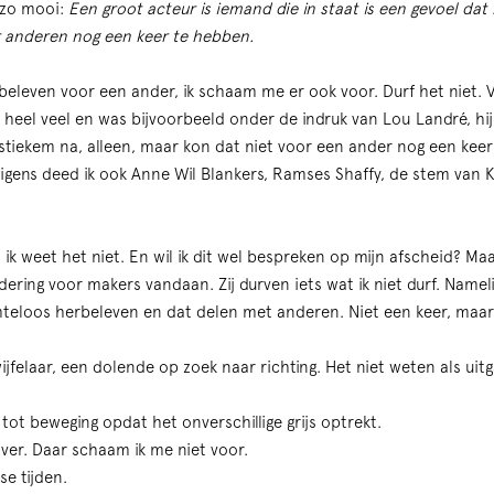
 zo mooi:
Een groot acteur is iemand die in staat is een gevoel dat hi
or anderen nog een keer te hebben.
rbeleven voor een ander, ik schaam me er ook voor. Durf het niet. Va
g heel veel en was bijvoorbeeld onder de indruk van Lou Landré, hij
s stiekem na, alleen, maar kon dat niet voor een ander nog een kee
gens deed ik ook Anne Wil Blankers, Ramses Shaffy, de stem van K
 ik weet het niet. En wil ik dit wel bespreken op mijn afscheid? Maa
ering voor makers vandaan. Zij durven iets wat ik niet durf. Namel
teloos herbeleven en dat delen met anderen. Niet een keer, maar 
ijfelaar, een dolende op zoek naar richting. Het niet weten als ui
tot beweging opdat het onverschillige grijs optrekt.
ver. Daar schaam ik me niet voor.
se tijden.