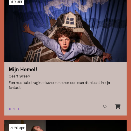
vr 9 apr
Mijn Hemel!
Geert Sweep
Een muzikale, tragikomische solo over een man die vlucht in zijn
fantasie
TONEEL
di 20 apr