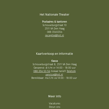
Het Nationale Theater
Postadres & kantoren
Schouwburgstraat 10
2511 VA Den Haag
088 3565356
receptie@hnt.nl
Kaartverkoop en informatie
Kassa
Schouwburgstraat 8, 2511 VA Den Haag
Geopend: di t/m vr 14:00 - 18:00 uur
088 356 53 56
(lokaal tarief)
Teletolk
service@hnt.nl
Bereikbaar: ma t/m za 14:00 - 18:00 uur
Meer info
Vacatures
Steun ons