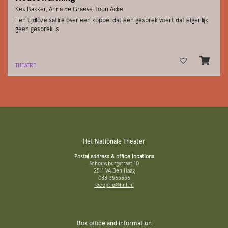
Kes Bakker, Anna de Graeve, Toon Acke
Een tijdloze satire over een koppel dat een gesprek voert dat eigenlijk
geen gesprek is
THEATRE
Het Nationale Theater
Postal address & office locations
Schouwburgstraat 10
2511 VA Den Haag
088 3565356
receptie@hnt.nl
Box office and information