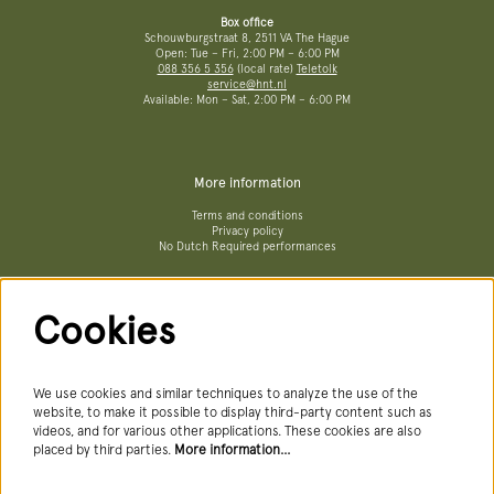
Box office
Schouwburgstraat 8, 2511 VA The Hague
Open: Tue – Fri, 2:00 PM – 6:00 PM
088 356 5 356
(local rate)
Teletolk
service@hnt.nl
Available: Mon – Sat, 2:00 PM – 6:00 PM
More information
Terms and conditions
Privacy policy
No Dutch Required performances
Cookies
Follow us
We use cookies and similar techniques to analyze the use of the
website, to make it possible to display third-party content such as
videos, and for various other applications. These cookies are also
Newsletter
placed by third parties.
More information…